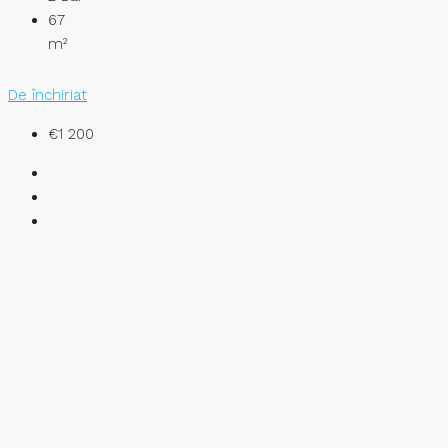
67
m²
De închiriat
€1 200