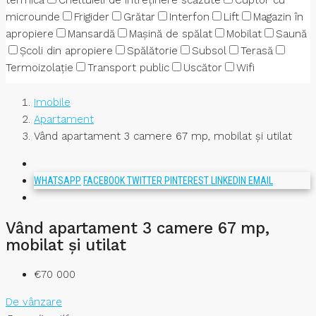
termică
Cheltuieli de întreținere scăzute
Cuptor cu
microunde
Frigider
Grătar
Interfon
Lift
Magazin în
apropiere
Mansardă
Mașină de spălat
Mobilat
Saună
Școli din apropiere
Spălătorie
Subsol
Terasă
Termoizolație
Transport public
Uscător
Wifi
Imobile
Apartament
Vând apartament 3 camere 67 mp, mobilat și utilat
WHATSAPP
FACEBOOK
TWITTER
PINTEREST
LINKEDIN
EMAIL
Vând apartament 3 camere 67 mp,
mobilat și utilat
€70 000
De vânzare