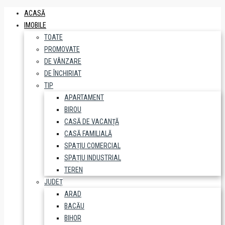
ACASĂ
IMOBILE
TOATE
PROMOVATE
DE VÂNZARE
DE ÎNCHIRIAT
TIP
APARTAMENT
BIROU
CASĂ DE VACANȚĂ
CASĂ FAMILIALĂ
SPAȚIU COMERCIAL
SPAȚIU INDUSTRIAL
TEREN
JUDEȚ
ARAD
BACĂU
BIHOR