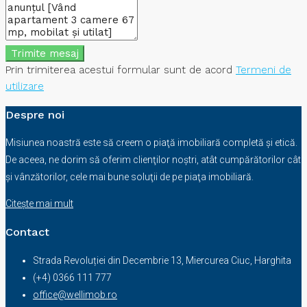
Trimite mesaj
Prin trimiterea acestui formular sunt de acord
Termeni de
utilizare
Despre noi
Misiunea noastră este să creem o piaţă imobiliară completă şi etică.
De aceea, ne dorim să oferim clienţilor noştri, atât cumpărătorilor cât
şi vânzătorilor, cele mai bune soluţii de pe piaţa imobiliară.
Citește mai mult
Contact
Strada Revoluției din Decembrie 13, Miercurea Ciuc, Harghita
(+4) 0366 111 777
office@wellimob.ro