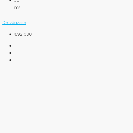
30
m²
De vânzare
€92 000