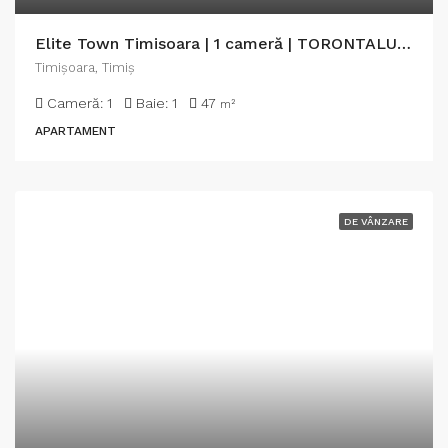
Elite Town Timisoara | 1 cameră | TORONTALULUI – METRO 2
Timişoara, Timiș
Cameră:
1
Baie:
1
47
m²
APARTAMENT
DE VÂNZARE