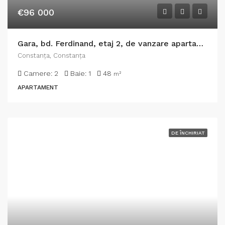
€96 000
Gara, bd. Ferdinand, etaj 2, de vanzare apartament 2 camere
Constanţa, Constanța
Camere:
2
Baie:
1
48
m²
APARTAMENT
DE ÎNCHIRIAT