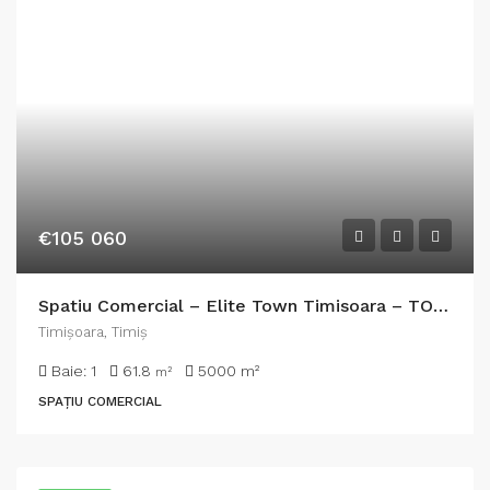
€105 060
Spatiu Comercial – Elite Town Timisoara – TORONTALULUI – METRO 2
Timişoara, Timiș
Baie:
1
61.8
5000
m²
m²
SPAȚIU COMERCIAL