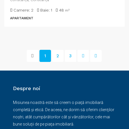
Camere:
2
Baie:
1
48
m²
APARTAMENT
1
2
3
Despre noi
Misiunea noastră este să creem o piaţă imobiliară
completă şi etică. De aceea, ne dorim să oferim clienţilor
noştri, atât cumpărătorilor cât şi vânzătorilor, cele mai
bune soluţii de pe piaţa imobiliară.