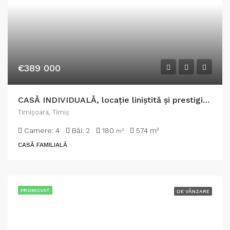
€389 000
CASĂ INDIVIDUALĂ, locație liniștită și prestigioasă, Timisoara
Timişoara, Timiș
Camere:
4
Băi:
2
180
574
m²
m²
CASĂ FAMILIALĂ
PROMOVAT
DE VÂNZARE