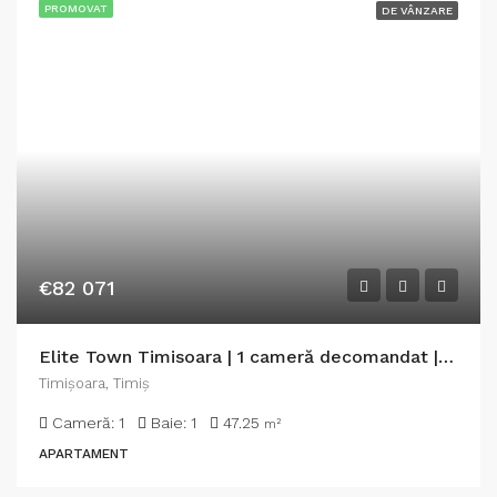
PROMOVAT
DE VÂNZARE
€82 071
Elite Town Timisoara | 1 cameră decomandat | TORONTALULUI – METRO 2
Timişoara, Timiș
Cameră:
1
Baie:
1
47.25
m²
APARTAMENT