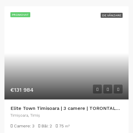
PROMOVAT
DE VÂNZARE
€131 984
Elite Town Timisoara | 3 camere | TORONTALULUI – METRO 2
Timişoara, Timiș
Camere:
3
Băi:
2
75
m²