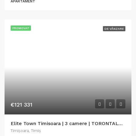
APARTAMENT
PROMOVAT
DE VÂNZARE
€121 331
Elite Town Timisoara | 3 camere | TORONTALULUI – METRO 2
Timişoara, Timiș