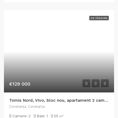
DE VÂNZARE
€129 000
Tomis Nord, Vivo, bloc nou, apartament 2 camere de vanzare
Constanţa, Constanța
Camere:
2
Baie:
1
55
m²