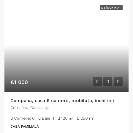
DE ÎNCHIRIAT
€1 000
Cumpana, casa 6 camere, mobilata, inchirieri
Cumpăna, Constanța
Camere:
6
Baie:
1
120
250
m²
m²
CASĂ FAMILIALĂ