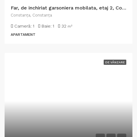
Far, de inchiriat garsoniera mobilata, etaj 2, Constanta
Constanţa, Constanța
Cameră:
1
Baie:
1
32
m²
APARTAMENT
DE VÂNZARE