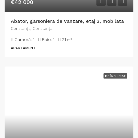
€42 000
Abator, garsoniera de vanzare, etaj 3, mobilata
Constanţa, Constanța
Cameră:
1
Baie:
1
21
m²
APARTAMENT
DE ÎNCHIRIAT