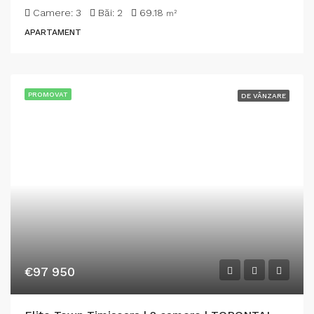
Camere:
3
Băi:
2
69.18
m²
APARTAMENT
PROMOVAT
DE VÂNZARE
€97 950