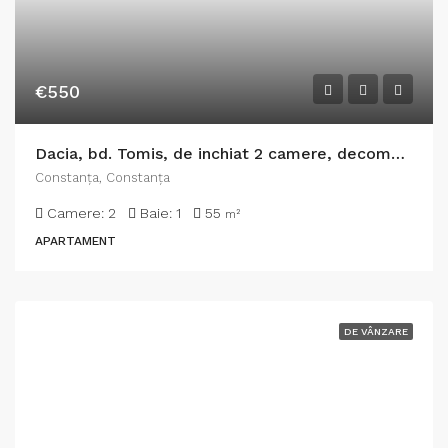
€550
Dacia, bd. Tomis, de inchiat 2 camere, decomandat, mobilat, renovat, gaze
Constanţa, Constanța
Camere:
2
Baie:
1
55
m²
APARTAMENT
DE VÂNZARE