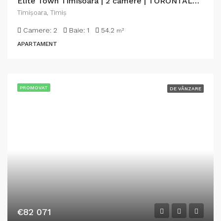
Elite Town Timisoara | 2 camere | TORONTALULUI – METRO 2
Timişoara, Timiș
Camere:
2
Baie:
1
54.2
m²
APARTAMENT
PROMOVAT
DE VÂNZARE
€82 071