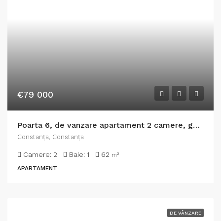
€79 000
Poarta 6, de vanzare apartament 2 camere, gaze, mobilat
Constanţa, Constanța
Camere:
2
Baie:
1
62
m²
APARTAMENT
DE VÂNZARE