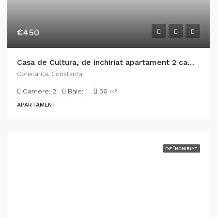
€450
Casa de Cultura, de inchiriat apartament 2 camere, gaze, termen lung
Constanţa, Constanța
Camere:
2
Baie:
1
56
m²
APARTAMENT
DE ÎNCHIRIAT