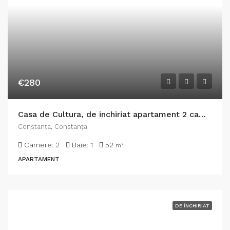
€280
Casa de Cultura, de inchiriat apartament 2 camere, gaze, NEMOBILAT
Constanţa, Constanța
Camere:
2
Baie:
1
52
m²
APARTAMENT
DE ÎNCHIRIAT