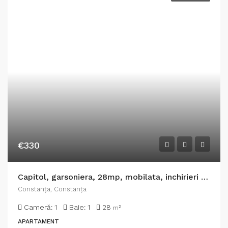
€330
Capitol, garsoniera, 28mp, mobilata, inchirieri Constanta
Constanţa, Constanța
Cameră:
1
Baie:
1
28
m²
APARTAMENT