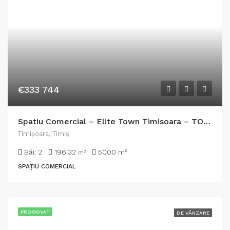
€333 744
Spatiu Comercial – Elite Town Timisoara – TORONTALULUI – METRO 2
Timişoara, Timiș
Băi:
2
196.32
5000
m²
m²
SPAȚIU COMERCIAL
PROMOVAT
DE VÂNZARE