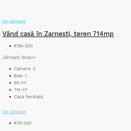
De vânzare
Vând casă în Zarnesti, teren 714mp
€184 000
Zărneşti, Brașov
Camere:
3
Baie:
1
84
m²
714
m²
Casă familială
De vânzare
€78 000