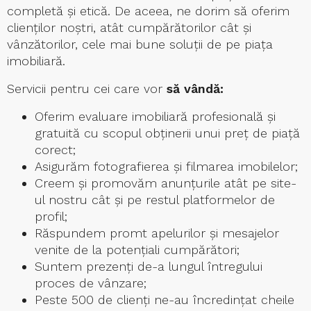
completă şi etică. De aceea, ne dorim să oferim
clienţilor noştri, atât cumpărătorilor cât şi
vânzătorilor, cele mai bune soluţii de pe piaţa
imobiliară.
Servicii pentru cei care vor
să vândă:
Oferim evaluare imobiliară profesională şi
gratuită cu scopul obţinerii unui preţ de piaţă
corect;
Asigurăm fotografierea şi filmarea imobilelor;
Creem şi promovăm anunțurile atât pe site-
ul nostru cât și pe restul platformelor de
profil;
Răspundem promt apelurilor şi mesajelor
venite de la potenţiali cumpărători;
Suntem prezenţi de-a lungul întregului
proces de vânzare;
Peste 500 de clienţi ne-au încredinţat cheile