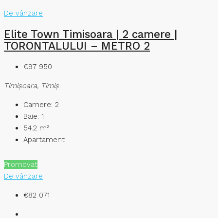
De vânzare
Elite Town Timisoara | 2 camere |
TORONTALULUI – METRO 2
€97 950
Timişoara, Timiș
Camere:
2
Baie:
1
54.2
m²
Apartament
Promovat
De vânzare
€82 071