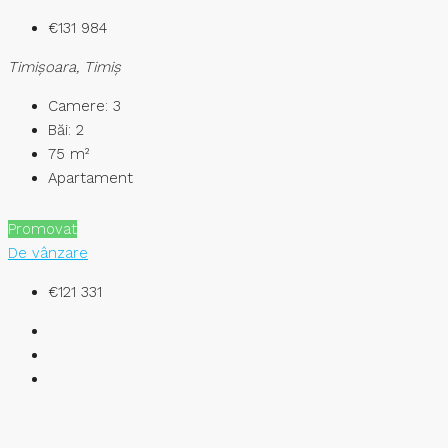
€131 984
Timişoara, Timiș
Camere:
3
Băi:
2
75
m²
Apartament
Promovat
De vânzare
€121 331