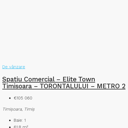
De vânzare
Spatiu Comercial – Elite Town
Timisoara – TORONTALULUI – METRO 2
€105 060
Timişoara, Timiș
Baie:
1
61.8
m²