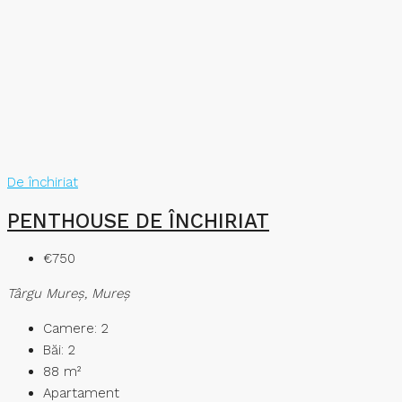
De închiriat
PENTHOUSE DE ÎNCHIRIAT
€750
Târgu Mureş, Mureș
Camere:
2
Băi:
2
88
m²
Apartament