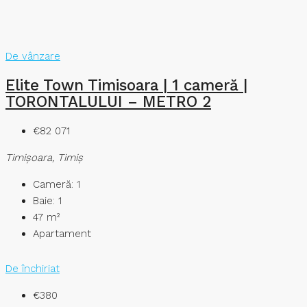
De vânzare
Elite Town Timisoara | 1 cameră |
TORONTALULUI – METRO 2
€82 071
Timişoara, Timiș
Cameră:
1
Baie:
1
47
m²
Apartament
De închiriat
€380