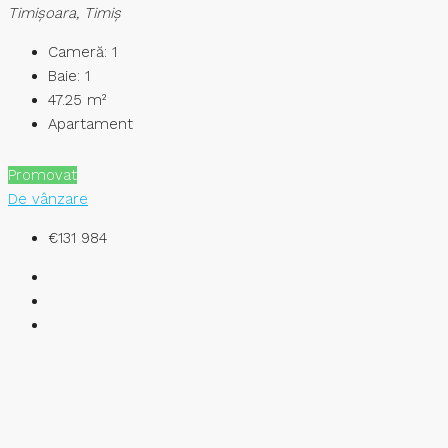
Timişoara, Timiș
Cameră:
1
Baie:
1
47.25
m²
Apartament
Promovat
De vânzare
€131 984