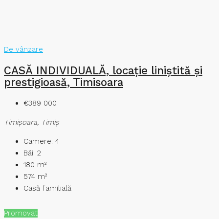
De vânzare
CASĂ INDIVIDUALĂ, locație liniștită și
prestigioasă, Timisoara
€389 000
Timişoara, Timiș
Camere:
4
Băi:
2
180
m²
574
m²
Casă familială
Promovat