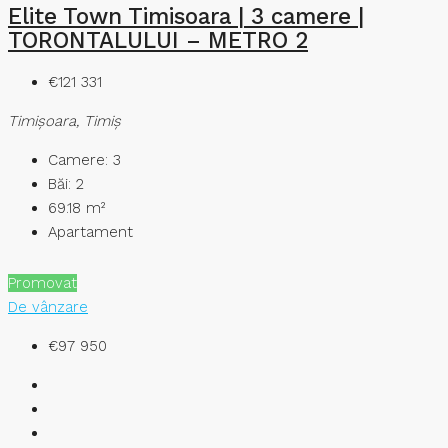
Elite Town Timisoara | 3 camere |
TORONTALULUI – METRO 2
€121 331
Timişoara, Timiș
Camere:
3
Băi:
2
69.18
m²
Apartament
Promovat
De vânzare
€97 950