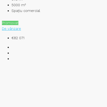
5000
m²
Spațiu comercial
Promovat
De vânzare
€82 071