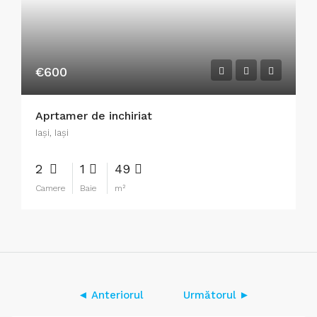
€600
Aprtamer de inchiriat
Iaşi, Iași
2
1
49
Camere
Baie
m²
◄ Anteriorul
Următorul ►