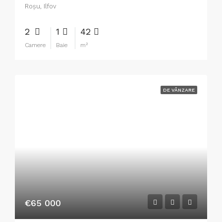
Roşu, Ilfov
2
1
42
Camere
Baie
m²
DE VÂNZARE
€65 000