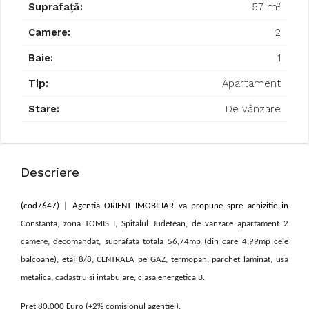
Suprafață:
57 m²
Camere:
2
Baie:
1
Tip:
Apartament
Stare:
De vânzare
Descriere
(cod7647) |
Agentia ORIENT IMOBILIAR va propune spre achizitie in
Constanta, zona TOMIS I, Spitalul Judetean, de vanzare apartament 2
camere, decomandat, suprafata totala 56,74mp (din care 4,99mp cele
balcoane), etaj 8/8, CENTRALA pe GAZ, termopan, parchet laminat, usa
metalica, cadastru si intabulare, clasa energetica B.
Pret 80.000 Euro (+2% comisionul agentiei).