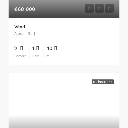
€68 000
Vând
Albeni, Gorj
2
1
40
Camere
Baie
m²
DE ÎNCHIRIAT