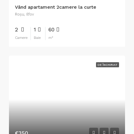
Vând apartament 2camere la curte
Roşu, Ilfov
2
1
60
Camere
Baie
m²
DE ÎNCHIRIAT
€350