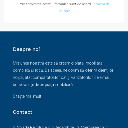
Prin trimiterea acestui formular sunt de acord
Termeni de
utilizare
Despre noi
Misiunea noastră este să creem o piaţă imobiliară
completă şi etică. De aceea, ne dorim să oferim clienţilor
noştri, atât cumpărătorilor cât şi vânzătorilor, cele mai
bune soluţii de pe piaţa imobiliară.
Citește mai mult
Contact
Strada Revoluției din Decembrie 13, Miercurea Ciuc,