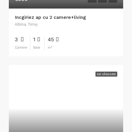
Incgiriez ap cu 2 camere+living
Albina, Timiș
3
1
45
Camere
Baie
m²
DE VÂNZARE