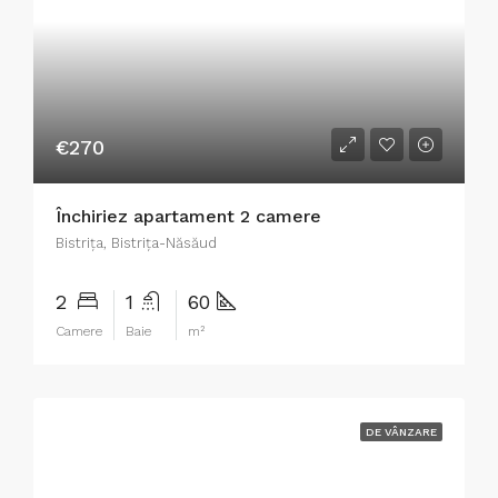
€270
Închiriez apartament 2 camere
Bistriţa, Bistrița-Năsăud
2
1
60
Camere
Baie
m²
DE VÂNZARE