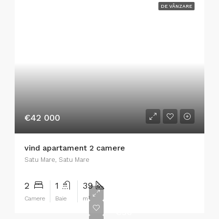
DE VÂNZARE
€42 000
vind apartament 2 camere
Satu Mare, Satu Mare
2
1
39
Camere
Baie
m²
€56