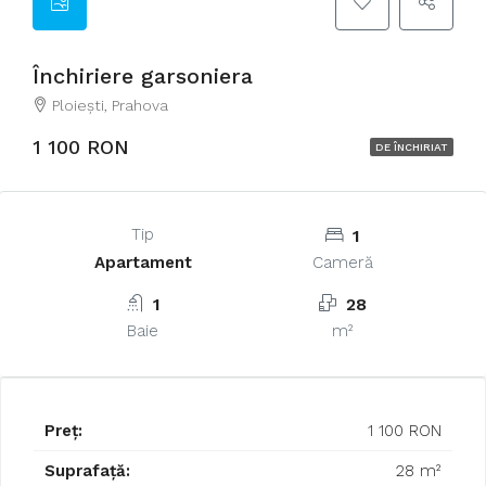
Închiriere garsoniera
Ploieşti, Prahova
1 100 RON
DE ÎNCHIRIAT
Tip
1
Apartament
Cameră
1
28
Baie
m²
Preț:
1 100 RON
Suprafață:
28 m²