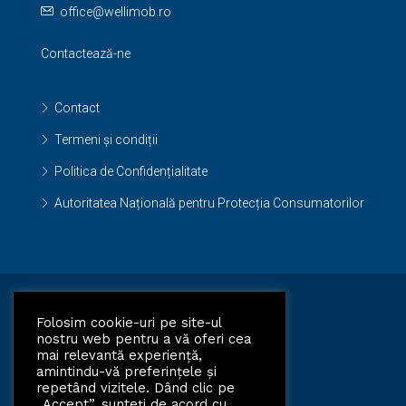
office@wellimob.ro
Contactează-ne
Contact
Termeni și condiții
Politica de Confidențialitate
Autoritatea Națională pentru Protecția Consumatorilor
Facebook
Folosim cookie-uri pe site-ul
nostru web pentru a vă oferi cea
mai relevantă experiență,
amintindu-vă preferințele și
repetând vizitele. Dând clic pe
„Accept”, sunteți de acord cu