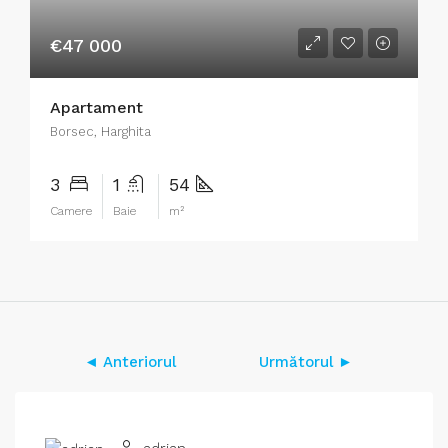
€47 000
Apartament
Borsec, Harghita
3
1
54
Camere
Baie
m²
◄ Anteriorul
Următorul ►