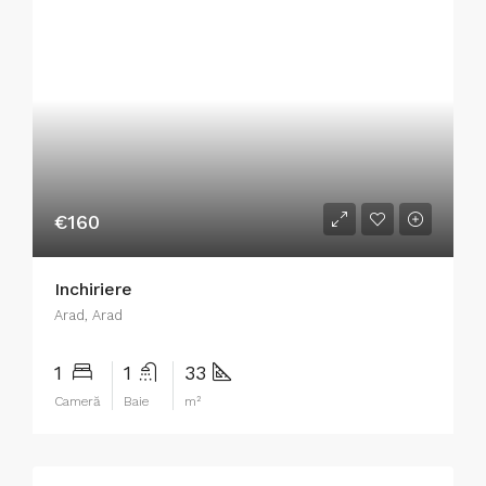
€160
Inchiriere
Arad, Arad
1
1
33
Cameră
Baie
m²