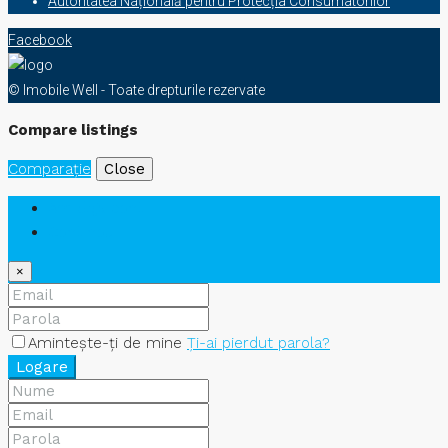
Autoritatea Națională pentru Protecția Consumatorilor
Facebook
© Imobile Well - Toate drepturile rezervate
Compare listings
Comparaţie
Close
Am deja cont
Cont nou
×
Amintește-ți de mine
Ți-ai pierdut parola?
Logare