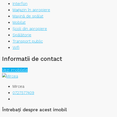
Interfon
Magazin în apropiere
Mașină de spălat
Mobilat
Școli din apropiere
Spălătorie
Transport public
Wifi
Informatii de contact
Vezi imobilele
Mircea
0727577409
Întrebați despre acest imobil