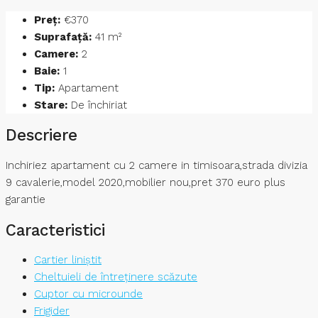
Preț:
€370
Suprafață:
41 m²
Camere:
2
Baie:
1
Tip:
Apartament
Stare:
De închiriat
Descriere
Inchiriez apartament cu 2 camere in timisoara,strada divizia
9 cavalerie,model 2020,mobilier nou,pret 370 euro plus
garantie
Caracteristici
Cartier liniștit
Cheltuieli de întreținere scăzute
Cuptor cu microunde
Frigider