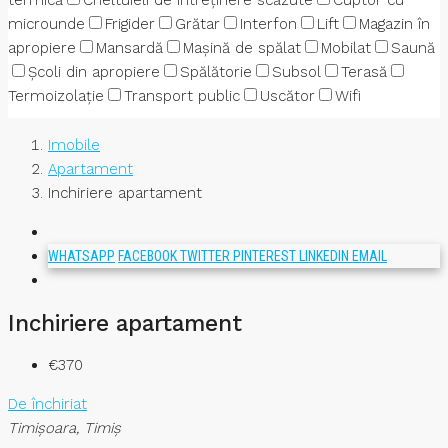
termică
Cheltuieli de întreținere scăzute
Cuptor cu
microunde
Frigider
Grătar
Interfon
Lift
Magazin în
apropiere
Mansardă
Mașină de spălat
Mobilat
Saună
Școli din apropiere
Spălătorie
Subsol
Terasă
Termoizolație
Transport public
Uscător
Wifi
Imobile
Apartament
Inchiriere apartament
WHATSAPP
FACEBOOK
TWITTER
PINTEREST
LINKEDIN
EMAIL
Inchiriere apartament
€370
De închiriat
Timişoara, Timiș