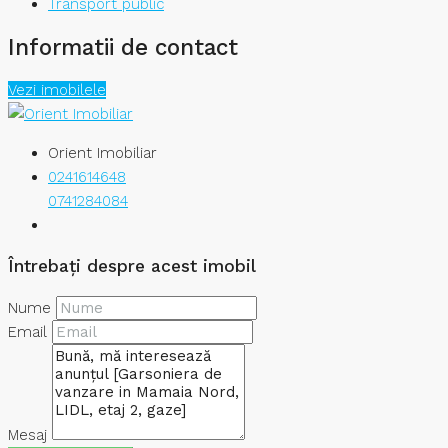
Transport public
Informatii de contact
Vezi imobilele
Orient Imobiliar
0241614648
0741284084
Întrebați despre acest imobil
Nume
Email
Mesaj