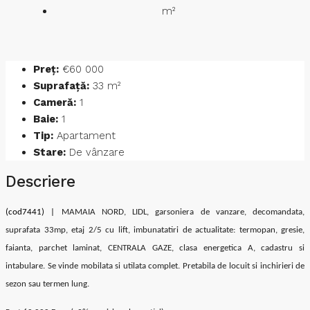
m²
Preț:
€60 000
Suprafață:
33 m²
Cameră:
1
Baie:
1
Tip:
Apartament
Stare:
De vânzare
Descriere
(cod7441) |
MAMAIA NORD, LIDL, garsoniera de vanzare, decomandata,
suprafata 33mp, etaj 2/5 cu lift, imbunatatiri de actualitate: termopan, gresie,
faianta, parchet laminat, CENTRALA GAZE, clasa energetica A, cadastru si
intabulare. Se vinde mobilata si utilata complet. Pretabila de locuit si inchirieri de
sezon sau termen lung.