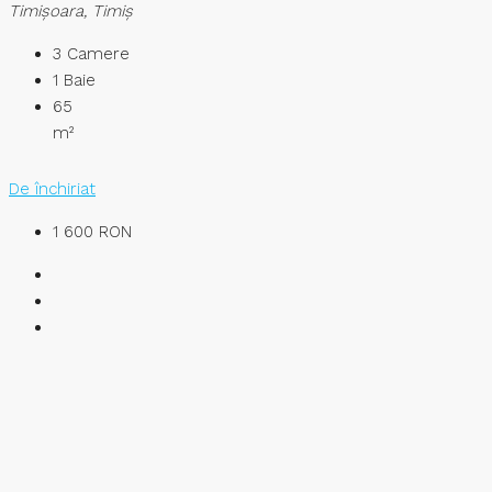
Timişoara, Timiș
3
Camere
1
Baie
65
m²
De închiriat
1 600 RON