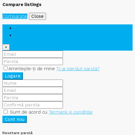
Compare listings
Comparaţie
Close
Am deja cont
Cont nou
×
Amintește-ți de mine
Ți-ai pierdut parola?
Logare
Sunt de acord cu
Termenii și condițiile
Cont nou
Resetare parolă