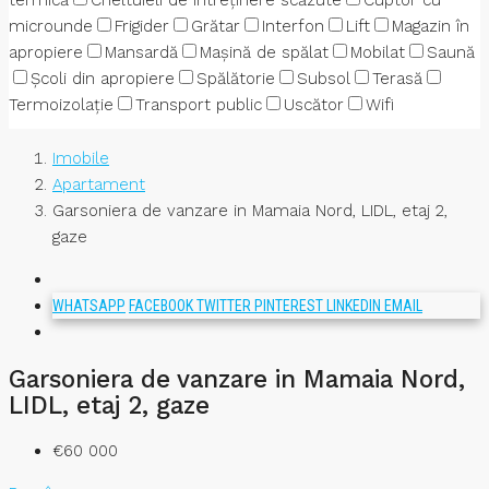
termică
Cheltuieli de întreținere scăzute
Cuptor cu
microunde
Frigider
Grătar
Interfon
Lift
Magazin în
apropiere
Mansardă
Mașină de spălat
Mobilat
Saună
Școli din apropiere
Spălătorie
Subsol
Terasă
Termoizolație
Transport public
Uscător
Wifi
Imobile
Apartament
Garsoniera de vanzare in Mamaia Nord, LIDL, etaj 2,
gaze
WHATSAPP
FACEBOOK
TWITTER
PINTEREST
LINKEDIN
EMAIL
Garsoniera de vanzare in Mamaia Nord,
LIDL, etaj 2, gaze
€60 000