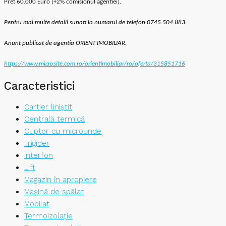
Pret 60.000 Euro (+2% comisionul agentiei).
Pentru mai multe detalii sunati la numarul de telefon 0745.504.883.
Anunt publicat de agentia ORIENT IMOBILIAR.
https://www.microsite.com.ro/orientimobiliar/ro/oferta/315851716
Caracteristici
Cartier liniștit
Centrală termică
Cuptor cu microunde
Frigider
Interfon
Lift
Magazin în apropiere
Mașină de spălat
Mobilat
Termoizolație