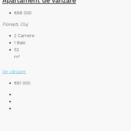
Apartament de vanzare
€68 000
Floreşti, Cluj
2
Camere
1
Baie
52
m²
De vânzare
€61 000