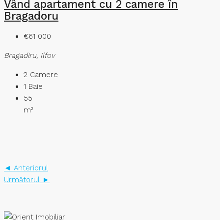
Vând apartament cu 2 camere în
Bragadoru
€61 000
Bragadiru, Ilfov
2
Camere
1
Baie
55
m²
◄ Anteriorul
Următorul ►