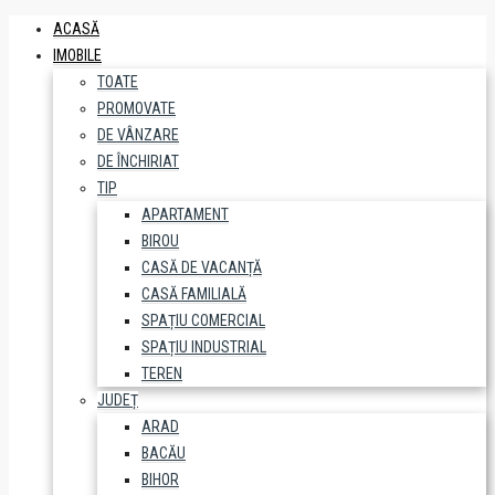
ACASĂ
IMOBILE
TOATE
PROMOVATE
DE VÂNZARE
DE ÎNCHIRIAT
TIP
APARTAMENT
BIROU
CASĂ DE VACANȚĂ
CASĂ FAMILIALĂ
SPAȚIU COMERCIAL
SPAȚIU INDUSTRIAL
TEREN
JUDEȚ
ARAD
BACĂU
BIHOR