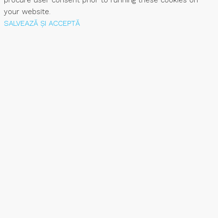
procure user consent prior to running these cookies on
your website.
SALVEAZĂ ȘI ACCEPTĂ