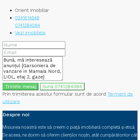
Orient Imobiliar
0241614648
0741284084
Vezi imobilele
Trimite mesaj
Sună
0741284084
Prin trimiterea acestui formular sunt de acord
Termeni de
utilizare
Despre noi
Misiunea noastră este să creem o piaţă imobiliară completă şi etică.
De aceea, ne dorim să oferim clienţilor noştri, atât cumpărătorilor cât