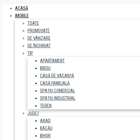
ACASĂ
IMOBILE
TOATE
PROMOVATE
DE VÂNZARE
DE ÎNCHIRIAT
TIP
APARTAMENT
BIROU
CASĂ DE VACANȚĂ
CASĂ FAMILIALĂ
SPAȚIU COMERCIAL
SPAȚIU INDUSTRIAL
TEREN
JUDEȚ
ARAD
BACĂU
BIHOR