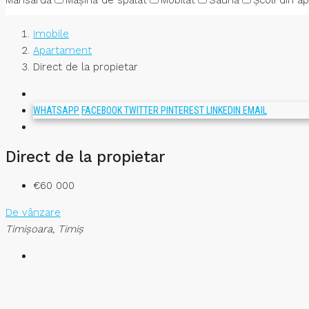
Mansardă
Mașină de spălat
Mobilat
Saună
Școli din a
Imobile
Apartament
Direct de la propietar
WHATSAPP
FACEBOOK
TWITTER
PINTEREST
LINKEDIN
EMAIL
Direct de la propietar
€60 000
De vânzare
Timişoara, Timiș