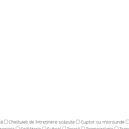
că
Cheltuieli de întreținere scăzute
Cuptor cu microunde