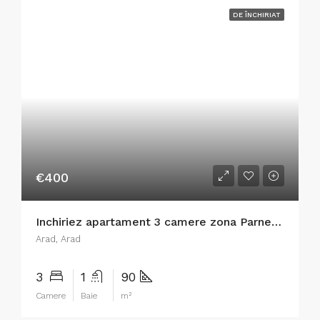
DE ÎNCHIRIAT
€400
Inchiriez apartament 3 camere zona Parneava – ID : RH-39027-property
Arad, Arad
3
1
90
Camere
Baie
m²