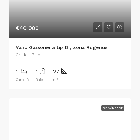
€40 000
Vand Garsoniera tip D , zona Rogerius
Oradea, Bihor
1
1
27
Cameră
Baie
m²
DE VÂNZARE