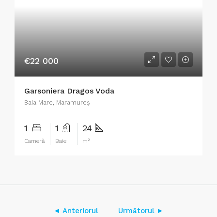
€22 000
Garsoniera Dragos Voda
Baia Mare, Maramureș
1
1
24
Cameră
Baie
m²
◄ Anteriorul
Următorul ►