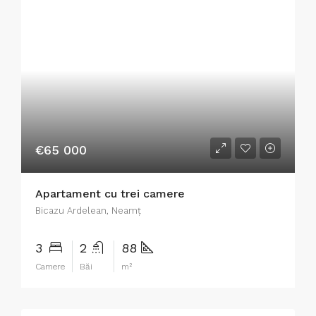
€65 000
Apartament cu trei camere
Bicazu Ardelean, Neamț
3
2
88
Camere
Băi
m²