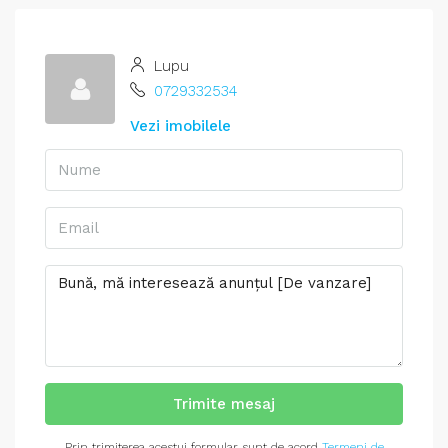
Lupu
0729332534
Vezi imobilele
Trimite mesaj
Prin trimiterea acestui formular sunt de acord
Termeni de