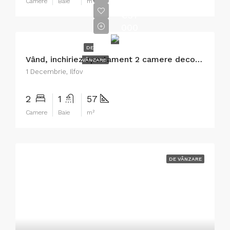
Camere
Baie
m²
€57
000
DE
Vând, inchiriez apartament 2 camere decomandat confort 1 sporit
VÂNZARE
1 Decembrie, Ilfov
2
1
57
Camere
Baie
m²
DE VÂNZARE