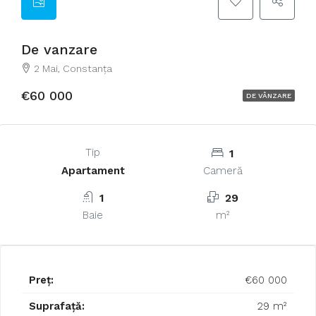
De vanzare
2 Mai, Constanța
€60 000
DE VÂNZARE
Tip
1
Apartament
Cameră
1
29
Baie
m²
Preț:
€60 000
Suprafață:
29 m²