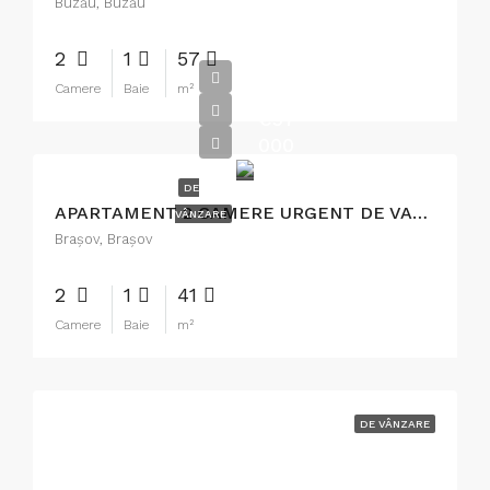
Buzău, Buzău
2
1
57
Camere
Baie
m²
€57
000
DE
APARTAMENT 2 CAMERE URGENT DE VANZARE
VÂNZARE
Braşov, Brașov
2
1
41
Camere
Baie
m²
DE VÂNZARE