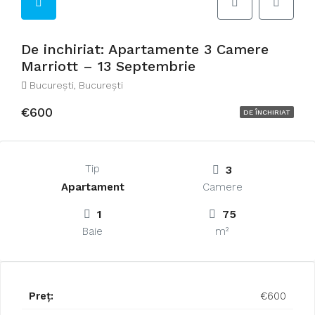
De inchiriat: Apartamente 3 Camere
Marriott – 13 Septembrie
București, București
€600
DE ÎNCHIRIAT
Tip
3
Apartament
Camere
1
75
Baie
m²
Preț:
€600