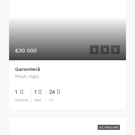
€30 000
Garsonieră
Piteşti, Argeș
1
1
24
Cameră
Baie
m²
DE VÂNZARE