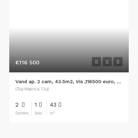
€116 500
Vand ap. 2 cam, 43.5m2, Iris ,116500 euro, optional parcare cu CF.
Cluj-Napoca, Cluj
2
1
43
Camere
Baie
m²