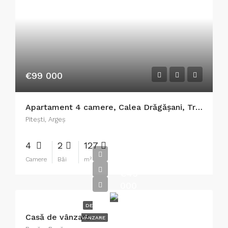
€99 000
Apartament 4 camere, Calea Drăgășani, Trivale
Piteşti, Argeș
4
2
127
Camere
Băi
m²
€45
000
DE
Casă de vânzare
VÂNZARE