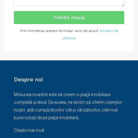
Trimite mesaj
Prin trimiterea acestui formular sunt de acord
Termeni de
utilizare
Despre noi
Misiunea noastră este să creem o piaţă imobiliară
completă şi etică. De aceea, ne dorim să oferim clienţilor
noştri, atât cumpărătorilor cât şi vânzătorilor, cele mai
bune soluţii de pe piaţa imobiliară.
Citește mai mult