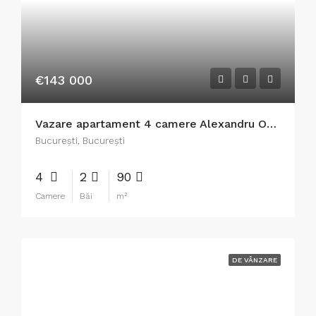
€143 000
Vazare apartament 4 camere Alexandru Obregia
București, București
4
2
90
Camere
Băi
m²
DE VÂNZARE