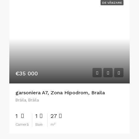
DE VÂNZARE
€35 000
garsoniera A7, Zona Hipodrom, Braila
Brăila, Brăila
1
1
27
Cameră
Baie
m²