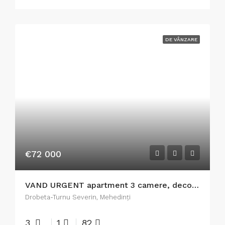
DE VÂNZARE
€72 000
VAND URGENT apartment 3 camere, decomandat, 82 mp,spatios, NEGOCIABIL
Drobeta-Turnu Severin, Mehedinți
3
1
82