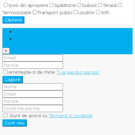
Școli din apropiere
Spălătorie
Subsol
Terasă
Termoizolație
Transport public
Uscător
Wifi
Căutare
Am deja cont
Cont nou
×
Amintește-ți de mine
Ți-ai pierdut parola?
Logare
Sunt de acord cu
Termenii și condițiile
Cont nou