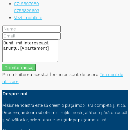
0749597989
0755829693
Vezi imobilele
Trimite mesaj
Prin trimiterea acestui formular sunt de acord
Termeni de
utilizare
Despre noi
Misiunea noastră este să creem o piaţă imobiliară completă şi etică.
De aceea, ne dorim să oferim clienţilor noştri, atât cumpărătorilor cât
şi vânzătorilor, cele mai bune soluţii de pe piaţa imobiliară.