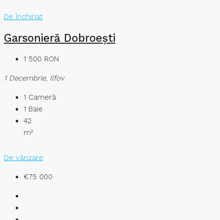
De închiriat
Garsonieră Dobroești
1 500 RON
1 Decembrie, Ilfov
1
Cameră
1
Baie
42
m²
De vânzare
€75 000