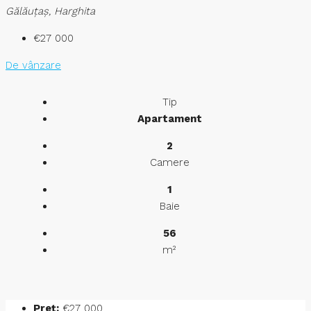
Gălăuţaş, Harghita
€27 000
De vânzare
Tip
Apartament
2
Camere
1
Baie
56
m²
Preț:
€27 000