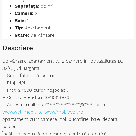
Suprafață:
56 m²
Camere:
2
Baie:
1
Tip:
Apartament
Stare:
De vânzare
Descriere
De vânzare apartament cu 2 camere în loc .Gălăuțaș Bl.
32/C, jud.Harghita
– Suprafață utilă: 56 mp.
– Etaj : 4/4 .
– Preț: 27.000 euro/ negociabil
– Contact-telefon: 0749818976
– Adresa email:
ma
*************
@
***
il.com
www.wellimobil.ro/
www.imobilwell.ro
Apartament cu 2 camere, hol, bucătărie, baie, debara,
balcon.
Încălzire: centrală pe lemne și centrală electrică.