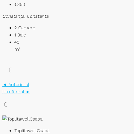
€350
Constanţa, Constanța
2
Camere
1
Baie
45
m²
◄ Anteriorul
Următorul ►
ToplitawellCsaba