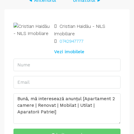
◄ Anteriorul
Următorul ►
Cristian Haidău - NILS
Imobiliare
0742947777
Vezi imobilele