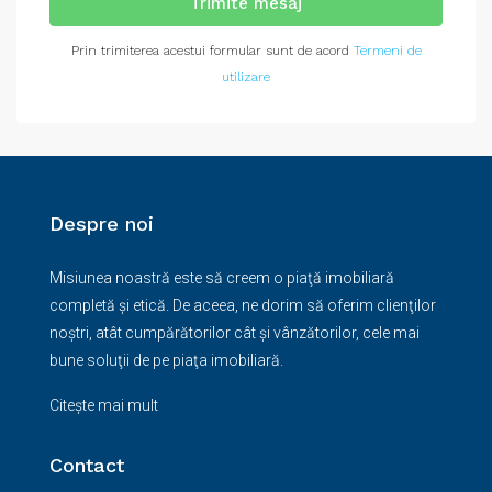
Trimite mesaj
Prin trimiterea acestui formular sunt de acord
Termeni de
utilizare
Despre noi
Misiunea noastră este să creem o piaţă imobiliară
completă şi etică. De aceea, ne dorim să oferim clienţilor
noştri, atât cumpărătorilor cât şi vânzătorilor, cele mai
bune soluţii de pe piaţa imobiliară.
Citește mai mult
Contact