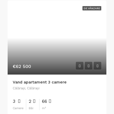
DE VÂNZARE
€62 500
Vand apartament 3 camere
Călăraşi, Călărași
3
2
66
Camere
Băi
m²