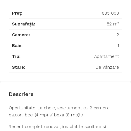
Preț:
€85 000
Suprafață:
52 m²
Camere:
2
Baie:
1
Tip:
Apartament
Stare:
De vânzare
Descriere
Oportunitate! La cheie, apartament cu 2 camere,
balcon, beci (4 mp) si boxa (8 mp)! /
Recent complet renovat, instalatiile sanitare si