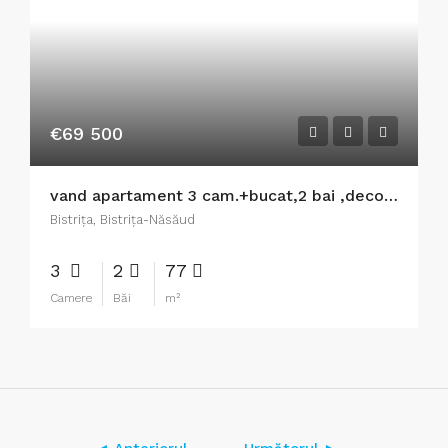
€69 500
vand apartament 3 cam.+bucat,2 bai ,decomandat,beci,Bistrita
Bistriţa, Bistrița-Năsăud
3
2
77
Camere
Băi
m²