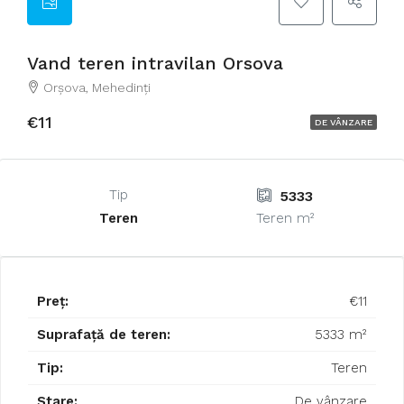
Vand teren intravilan Orsova
Orşova, Mehedinți
€11
DE VÂNZARE
Tip
5333
Teren
Teren m²
Preț:
€11
Suprafață de teren:
5333 m²
Tip:
Teren
Stare:
De vânzare