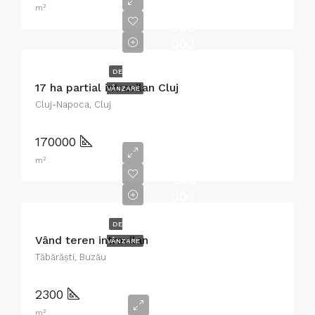
m²
€8
500
000
DE
17 ha partial intravilan Cluj
VÂNZARE
Cluj-Napoca, Cluj
170000
m²
€46
000
DE
Vând teren intravilan
VÂNZARE
Tăbărăşti, Buzău
2300
m²