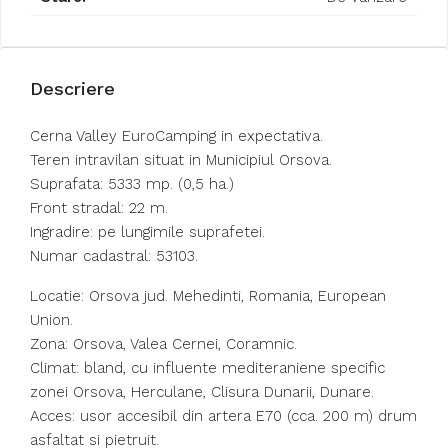
Descriere
Cerna Valley EuroCamping in expectativa.
Teren intravilan situat in Municipiul Orsova.
Suprafata: 5333 mp. (0,5 ha.)
Front stradal: 22 m.
Ingradire: pe lungimile suprafetei.
Numar cadastral: 53103.
Locatie: Orsova jud. Mehedinti, Romania, European
Union.
Zona: Orsova, Valea Cernei, Coramnic.
Climat: bland, cu influente mediteraniene specific
zonei Orsova, Herculane, Clisura Dunarii, Dunare.
Acces: usor accesibil din artera E70 (cca. 200 m) drum
asfaltat si pietruit.