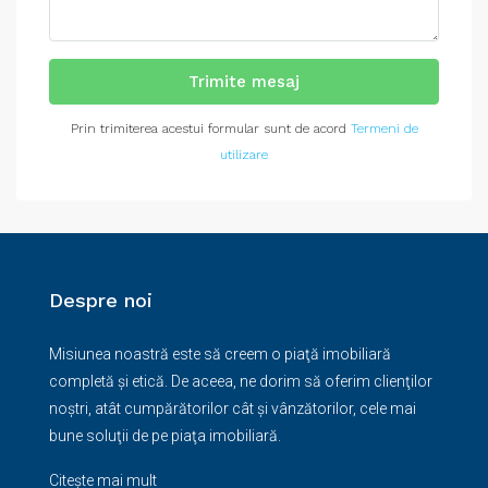
Trimite mesaj
Prin trimiterea acestui formular sunt de acord
Termeni de
utilizare
Despre noi
Misiunea noastră este să creem o piaţă imobiliară
completă şi etică. De aceea, ne dorim să oferim clienţilor
noştri, atât cumpărătorilor cât şi vânzătorilor, cele mai
bune soluţii de pe piaţa imobiliară.
Citește mai mult