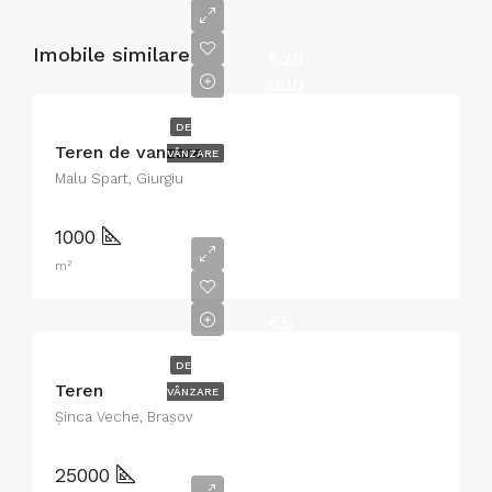
Imobile similare
€28
000
DE
Teren de vanzare
VÂNZARE
Malu Spart, Giurgiu
1000
m²
€5
DE
Teren
VÂNZARE
Şinca Veche, Brașov
25000