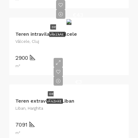
€43
DE
Teren intravilan in Vâlcele
VÂNZARE
Vâlcele, Cluj
2900
m²
€3
DE
Teren extravilan în Liban
VÂNZARE
Liban, Harghita
7091
m²