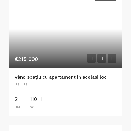
€215 000
Vând spațiu cu apartament în același loc
Iaşi, Iași
2
110
Băi
m²