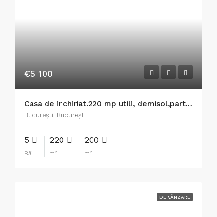
€5 100
Casa de inchiriat.220 mp utili, demisol,parter, etaj 1, mansardă, la 5 minute pe jos de statia metrou C.Brancoveanu, pe langa gardul Orășelului copiilor, panouri fotovoltaice, net.
București, București
5
220
200
Băi
m²
m²
DE VÂNZARE