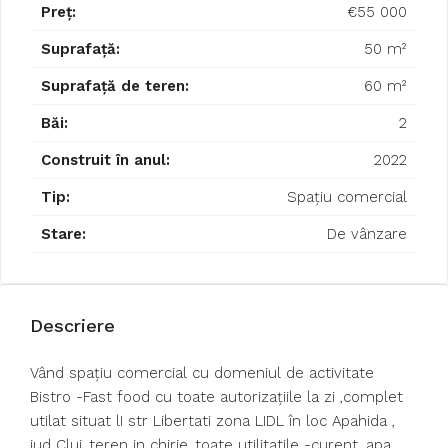
Preț:
€55 000
Suprafață:
50 m²
Suprafață de teren:
60 m²
Băi:
2
Construit în anul:
2022
Tip:
Spațiu comercial
Stare:
De vânzare
Descriere
Vând spațiu comercial cu domeniul de activitate
Bistro -Fast food cu toate autorizațiile la zi ,complet
utilat situat lI str Libertati zona LIDL în loc Apahida ,
jud Cluj .teren in chirie ,toate utilitatile -curent ,apa