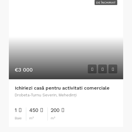
DE ÎNCHIRIAT
€3 000
Ichiriezi casă pentru activitati comerciale
Drobeta-Turnu Severin, Mehedinți
1
450
200
Baie
m²
m²