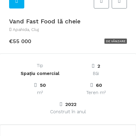
Vand Fast Food lă cheie
Apahida, Cluj
€55 000
DE VÂNZARE
Tip
2
Spațiu comercial
Băi
50
60
m²
Teren m²
2022
Construit în anul