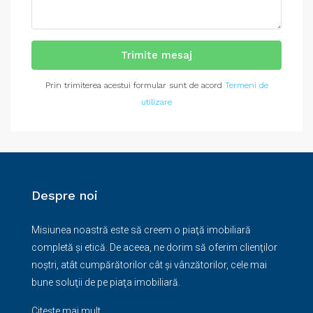
Trimite mesaj
Prin trimiterea acestui formular sunt de acord
Termeni de
utilizare
Despre noi
Misiunea noastră este să creem o piaţă imobiliară
completă şi etică. De aceea, ne dorim să oferim clienţilor
noştri, atât cumpărătorilor cât şi vânzătorilor, cele mai
bune soluţii de pe piaţa imobiliară.
Citește mai mult