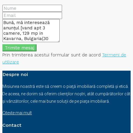
Trimite mesaj
Prin trimiterea acestui formular sunt de acord
Termeni de
utilizare
Despre noi
Misiunea noastră este să creem o piaţă imobiliară completă şi etică.
De aceea, ne dorim să oferim clienţilor noştri, atât cumpărătorilor cât
şi vânzătorilor, cele mai bune soluţii de pe piaţa imobiliară.
Citește mai mult
Contact