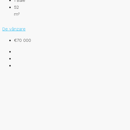
1
Baie
52
m²
De vânzare
€70 000