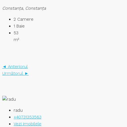
Constanţa, Constanța
2
Camere
1
Baie
53
m²
◄ Anteriorul
Următorul ►
radu
+40731353563
Vezi imobilele