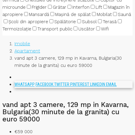
termică
Cheltuieli de întreținere scăzute
Cuptor cu
microunde
Frigider
Grătar
Interfon
Lift
Magazin în
apropiere
Mansardă
Mașină de spălat
Mobilat
Saună
Școli din apropiere
Spălătorie
Subsol
Terasă
Termoizolație
Transport public
Uscător
Wifi
Imobile
Apartament
vand apt 3 camere, 129 mp in Kavarna, Bulgaria(30
minute de la granita) cu euro 59000
WHATSAPP
FACEBOOK
TWITTER
PINTEREST
LINKEDIN
EMAIL
vand apt 3 camere, 129 mp in Kavarna,
Bulgaria(30 minute de la granita) cu
euro 59000
€59 000