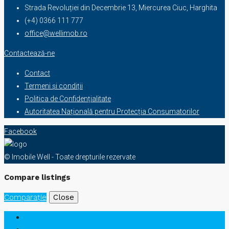
Strada Revoluției din Decembrie 13, Miercurea Ciuc, Harghita
(+4) 0366 111 777
office@wellimob.ro
Contactează-ne
Contact
Termeni și condiții
Politica de Confidențialitate
Autoritatea Națională pentru Protecția Consumatorilor
Facebook
© Imobile Well - Toate drepturile rezervate
Compare listings
Comparaţie
Close
Am deja cont