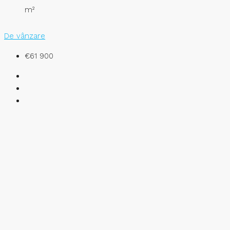
m²
De vânzare
€61 900