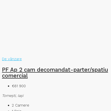
De vânzare
PF Ap 2 cam decomandat-parter/spatiu
comercial
€61 900
Tomeşti, Iași
2
Camere