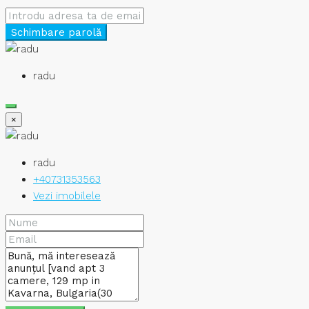
Schimbare parolă
radu
×
radu
+40731353563
Vezi imobilele