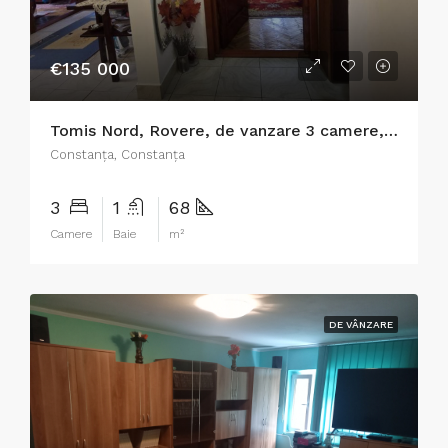
€135 000
Tomis Nord, Rovere, de vanzare 3 camere, decomandat, gaze
Constanţa, Constanța
3
1
68
Camere
Baie
m²
DE VÂNZARE