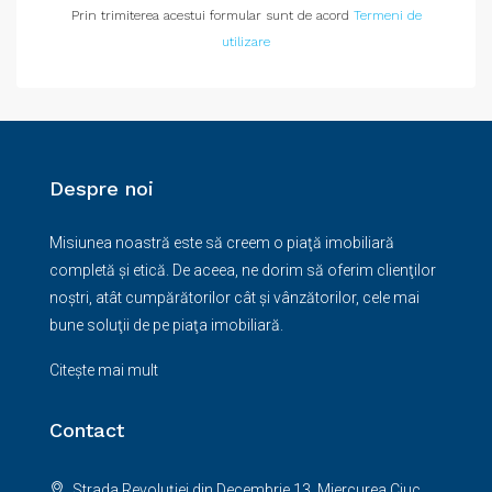
Prin trimiterea acestui formular sunt de acord
Termeni de
utilizare
Despre noi
Misiunea noastră este să creem o piaţă imobiliară
completă şi etică. De aceea, ne dorim să oferim clienţilor
noştri, atât cumpărătorilor cât şi vânzătorilor, cele mai
bune soluţii de pe piaţa imobiliară.
Citește mai mult
Contact
Strada Revoluției din Decembrie 13, Miercurea Ciuc,