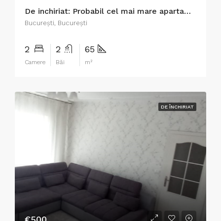
De inchiriat: Probabil cel mai mare apartament cu 2 camere din S4.
București, București
2
2
65
Camere
Băi
m²
DE ÎNCHIRIAT
€500