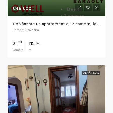
€45 000
De vânzare un apartament cu 2 camere, la etajul 1, în centrul orașului Baraolt
Baraolt, Covasna
2
112
Camere
m²
DE VÂNZARE