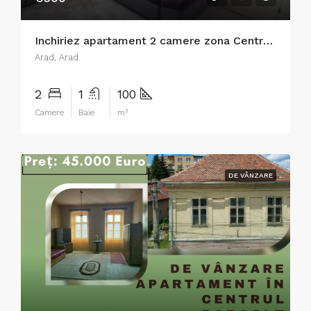
Inchiriez apartament 2 camere zona Centrala – ID : RH-40104-property
Arad, Arad
2
1
100
Camere
Baie
m²
DE VÂNZARE