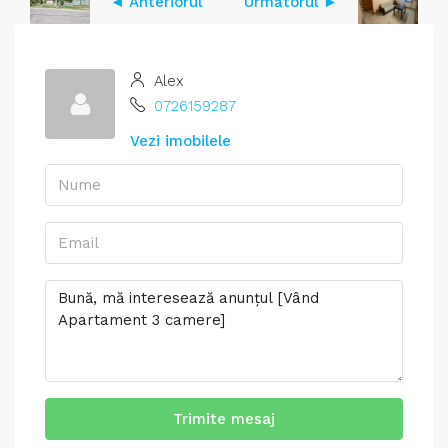
◄ Anteriorul
Următorul ►
Alex
0726159287
Vezi imobilele
Trimite mesaj