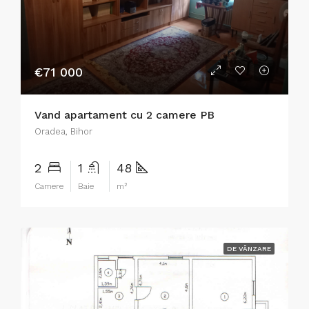
€71 000
Vand apartament cu 2 camere PB
Oradea, Bihor
2
1
48
Camere
Baie
m²
DE VÂNZARE