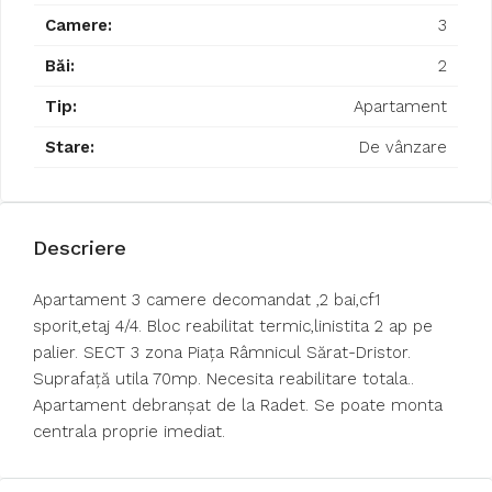
Camere:
3
Băi:
2
Tip:
Apartament
Stare:
De vânzare
Descriere
Apartament 3 camere decomandat ,2 bai,cf1
sporit,etaj 4/4. Bloc reabilitat termic,linistita 2 ap pe
palier. SECT 3 zona Piața Râmnicul Sărat-Dristor.
Suprafață utila 70mp. Necesita reabilitare totala..
Apartament debranșat de la Radet. Se poate monta
centrala proprie imediat.