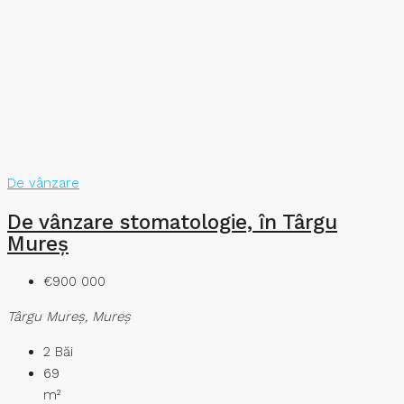
De vânzare
De vânzare stomatologie, în Târgu
Mureș
€900 000
Târgu Mureş, Mureș
2
Băi
69
m²