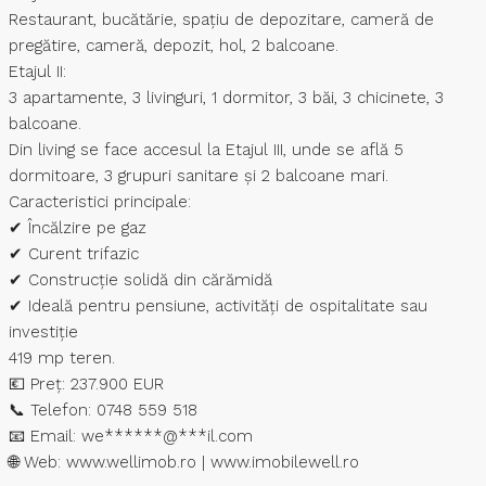
Restaurant, bucătărie, spațiu de depozitare, cameră de
pregătire, cameră, depozit, hol, 2 balcoane.
Etajul II:
3 apartamente, 3 livinguri, 1 dormitor, 3 băi, 3 chicinete, 3
balcoane.
Din living se face accesul la Etajul III, unde se află 5
dormitoare, 3 grupuri sanitare și 2 balcoane mari.
Caracteristici principale:
✔ Încălzire pe gaz
✔ Curent trifazic
✔ Construcție solidă din cărămidă
✔ Ideală pentru pensiune, activități de ospitalitate sau
investiție
419 mp teren.
💶 Preț: 237.900 EUR
📞 Telefon: 0748 559 518
📧 Email:
we
******
@
***
il.com
🌐 Web: www.wellimob.ro | www.imobilewell.ro