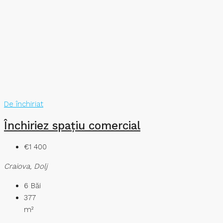
De închiriat
Închiriez spațiu comercial
€1 400
Craiova, Dolj
6
Băi
377
m²