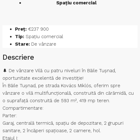
Spațiu comercial
Preț:
€237 900
Tip:
Spațiu comercial
Stare:
De vânzare
Descriere
🌲 De vânzare Vilă cu patru niveluri în Băile Tușnad,
oportunitate excelentă de investiție!
În Băile Tușnad, pe strada Kovács Miklós, oferim spre
vânzare o vilă multifuncțională, construită din cărămidă, cu
o suprafață construită de 593 m², 419 mp teren.
Compartimentare:
Parter:
Garaj, centrală termică, spațiu de depozitare, 2 grupuri
sanitare, 2 încăperi spațioase, 2 camere, hol.
Etajul I: