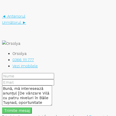
◄ Anteriorul
Următorul ►
Orsolya
0366 111 777
Vezi imobilele
Trimite mesaj