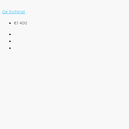
De închiriat
€1 400