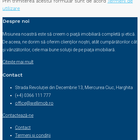
Prin trimiterea acestui formular sunt de acord
Termeni de
utilizare
Despre noi
Misiunea noastră este să creem o piaţă imobiliară completă şi etică.
De aceea, ne dorim să oferim clienţilor noştri, atât cumpărătorilor cât
şi vânzătorilor, cele mai bune soluţii de pe piaţa imobiliară.
Citește mai mult
Contact
Strada Revoluției din Decembrie 13, Miercurea Ciuc, Harghita
(+4) 0366 111 777
office@wellimob.ro
Contactează-ne
Contact
Termeni și condiții