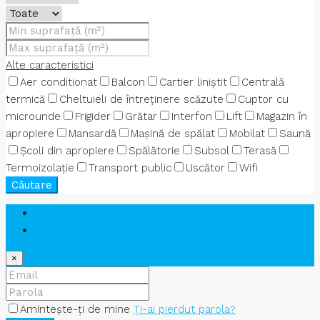
Alte caracteristici
Aer conditionat
Balcon
Cartier liniștit
Centrală
termică
Cheltuieli de întreținere scăzute
Cuptor cu
microunde
Frigider
Grătar
Interfon
Lift
Magazin în
apropiere
Mansardă
Mașină de spălat
Mobilat
Saună
Școli din apropiere
Spălătorie
Subsol
Terasă
Termoizolație
Transport public
Uscător
Wifi
Căutare
Am deja cont
Cont nou
×
Amintește-ți de mine
Ți-ai pierdut parola?