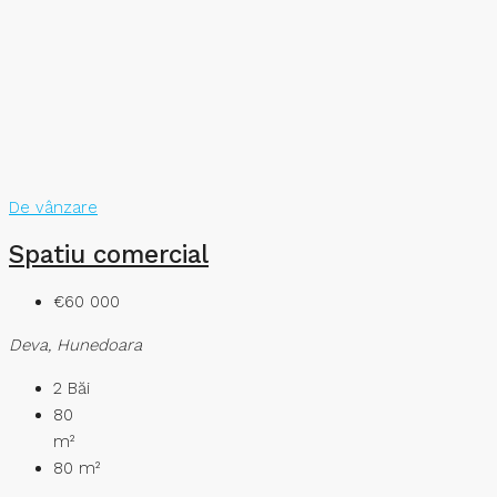
De vânzare
Spatiu comercial
€60 000
Deva, Hunedoara
2
Băi
80
m²
80
m²