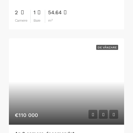
2
1
54.64
Camere
Baie
m²
DE VÂNZARE
€110 000