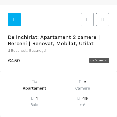
De inchiriat: Apartament 2 camere |
Berceni | Renovat, Mobilat, Utilat
București, București
€450
DE ÎNCHIRIAT
Tip
2
Apartament
Camere
1
49
Baie
m²