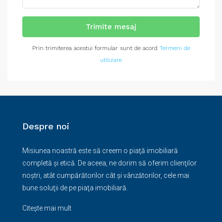
Trimite mesaj
Prin trimiterea acestui formular sunt de acord
Termeni de
utilizare
Despre noi
Misiunea noastră este să creem o piaţă imobiliară
completă şi etică. De aceea, ne dorim să oferim clienţilor
noştri, atât cumpărătorilor cât şi vânzătorilor, cele mai
bune soluţii de pe piaţa imobiliară.
Citește mai mult