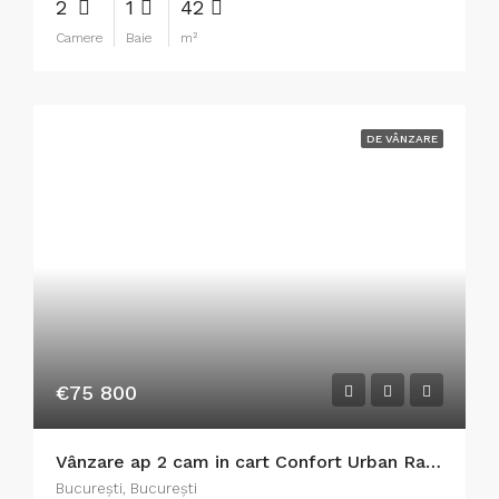
2
1
42
Camere
Baie
m²
DE VÂNZARE
€75 800
Vânzare ap 2 cam in cart Confort Urban Rahova (6 km de Piata Unirii), dec, conf 1, et 1, spațios, 2 balcoane, 55 mp, loc parcare, preț 75800 Euro-ușor negociabil
București, București