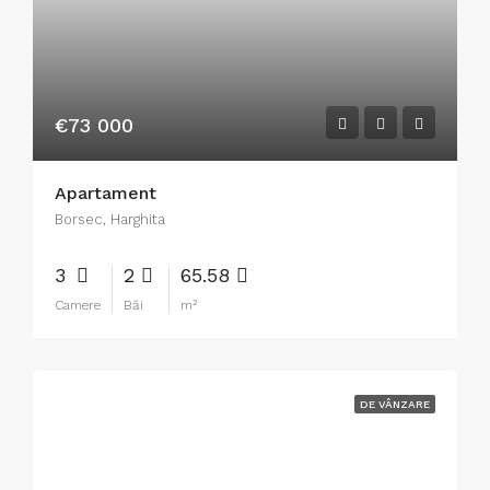
€73 000
Apartament
Borsec, Harghita
3
2
65.58
Camere
Băi
m²
DE VÂNZARE