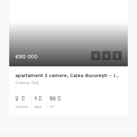
€80 000
apartament 2 camere, Calea București – Institut – Petre Ispirescu
Craiova, Dolj
2
1
50
Camere
Baie
m²