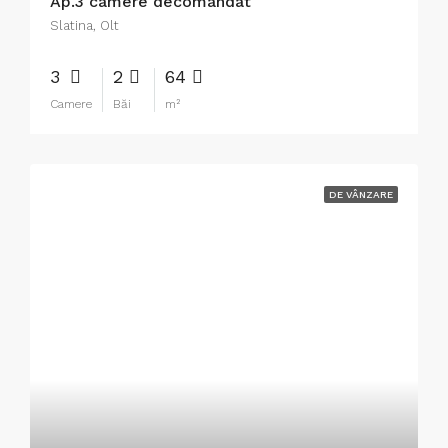
Ap.3 camere decomandat
Slatina, Olt
3
2
64
Camere
Băi
m²
DE VÂNZARE