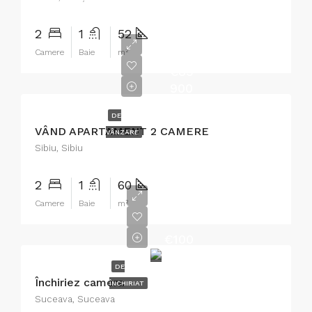
2
1
52
Camere
Baie
m²
€89
900
DE
VÂND APARTAMENT 2 CAMERE
VÂNZARE
Sibiu, Sibiu
2
1
60
Camere
Baie
m²
€100
DE
Închiriez camera
ÎNCHIRIAT
Suceava, Suceava