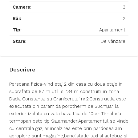
Camere:
3
Băi:
2
Tip:
Apartament
Stare:
De vânzare
Descriere
Persoana fizica-vind etaj 2 din casa cu doua etaje in
suprafata de 97 m utili si 134 m construiti, in zona
Dacia Constanta-str.Granicerului nr.2.Constructia este
executata din caramida porotherm de 30cm,iar la
exterior izolata cu vata bazaltica de 10cm.Timplaria
termopan este tip Salamander.Apartamentul se vinde
cu centrala gaz,iar incalzirea este prin pardoseala.In
apropiere sunt:magazine,banci,statie taxi si autobuz si