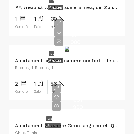
DE
PF, vreau să vând garsoniera mea, din Zona Piaţa Bistriţa, etajul IV, din Municipiul Piatra Neamt
VÂNZARE
1
1
30
Cameră
Baie
m²
€77
000
DE
Apartament cu două camere confort 1 decomandat zona Dristor
VÂNZARE
București, București
2
1
58
Camere
Baie
m²
€81
900
DE
Apartament 2 camere Giroc langa hotel IQ, complet mobilat
VÂNZARE
Giroc, Timiș