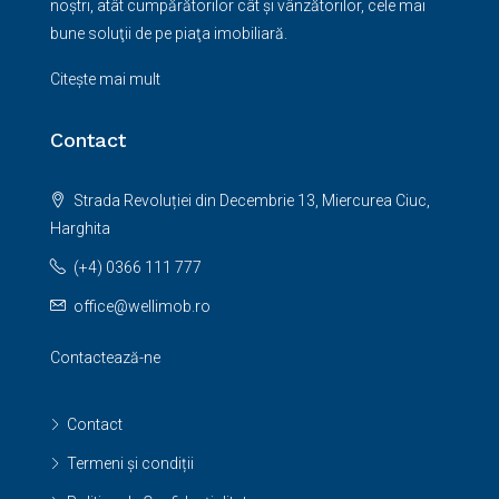
noştri, atât cumpărătorilor cât şi vânzătorilor, cele mai
bune soluţii de pe piaţa imobiliară.
Citește mai mult
Contact
Strada Revoluției din Decembrie 13, Miercurea Ciuc,
Harghita
(+4) 0366 111 777
office@wellimob.ro
Contactează-ne
Contact
Termeni și condiții