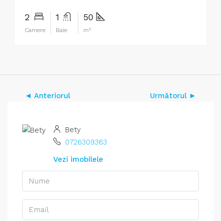
2
1
50
Camere
Baie
m²
◄ Anteriorul
Următorul ►
Bety
0726309363
Vezi imobilele