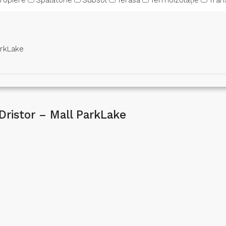
propiere
Spălătorie
Subsol
Terasă
Termoizolație
Tran
arkLake
 Dristor – Mall ParkLake