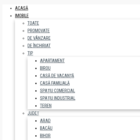
ACASĂ
IMOBILE
TOATE
PROMOVATE
DE VÂNZARE
DE ÎNCHIRIAT
TIP
APARTAMENT
BIROU
CASĂ DE VACANȚĂ
CASĂ FAMILIALĂ
SPAȚIU COMERCIAL
SPAȚIU INDUSTRIAL
TEREN
JUDEȚ
ARAD
BACĂU
BIHOR