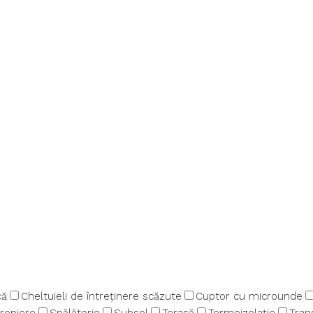
că
Cheltuieli de întreținere scăzute
Cuptor cu microunde