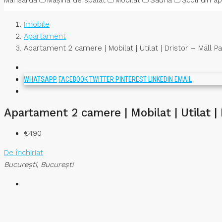
Mansardă
Mașină de spălat
Mobilat
Saună
Școli din a
Imobile
Apartament
Apartament 2 camere | Mobilat | Utilat | Dristor – Mall P
WHATSAPP
FACEBOOK
TWITTER
PINTEREST
LINKEDIN
EMAIL
Apartament 2 camere | Mobilat | Utilat |
€490
De închiriat
București, București