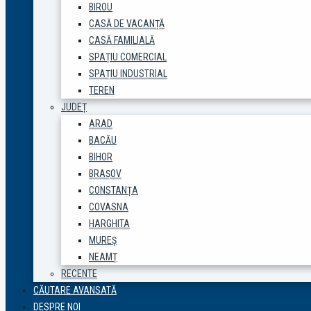
BIROU
CASĂ DE VACANȚĂ
CASĂ FAMILIALĂ
SPAȚIU COMERCIAL
SPAȚIU INDUSTRIAL
TEREN
JUDEȚ
ARAD
BACĂU
BIHOR
BRAȘOV
CONSTANȚA
COVASNA
HARGHITA
MUREȘ
NEAMȚ
RECENTE
CĂUTARE AVANSATĂ
DESPRE NOI