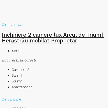
De închiriat
Inchiriere 2 camere lux Arcul de Triumf
Herăstrău mobilat Proprietar
€599
București, București
Camere:
2
Baie:
1
50
m²
Apartament
De vânzare