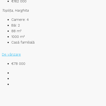
€162 000
Topliţa, Harghita
Camere:
4
Băi:
2
88
m²
1000
m²
Casă familială
De vânzare
€78 000