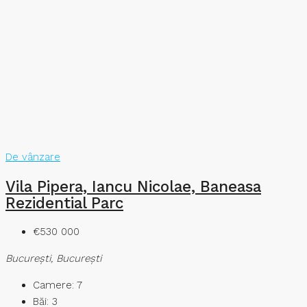
De vânzare
Vila Pipera, Iancu Nicolae, Baneasa
Rezidential Parc
€530 000
București, București
Camere:
7
Băi:
3