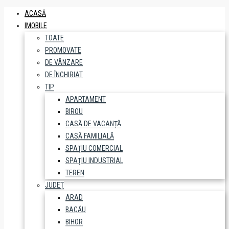
ACASĂ
IMOBILE
TOATE
PROMOVATE
DE VÂNZARE
DE ÎNCHIRIAT
TIP
APARTAMENT
BIROU
CASĂ DE VACANȚĂ
CASĂ FAMILIALĂ
SPAȚIU COMERCIAL
SPAȚIU INDUSTRIAL
TEREN
JUDEȚ
ARAD
BACĂU
BIHOR