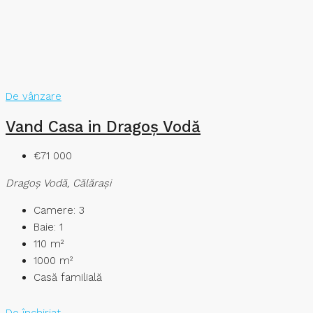
De vânzare
Vand Casa in Dragoș Vodă
€71 000
Dragoş Vodă, Călărași
Camere:
3
Baie:
1
110
m²
1000
m²
Casă familială