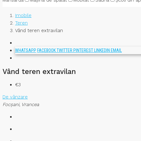
Mansardă
Mașină de spălat
Mobilat
Saună
Școli din a
Imobile
Teren
Vând teren extravilan
WHATSAPP
FACEBOOK
TWITTER
PINTEREST
LINKEDIN
EMAIL
Vând teren extravilan
€3
De vânzare
Focşani, Vrancea