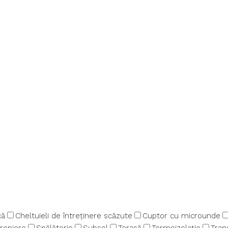
că
Cheltuieli de întreținere scăzute
Cuptor cu microunde