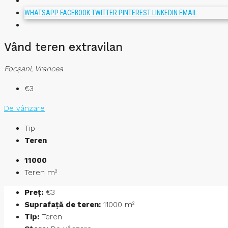
WHATSAPP
FACEBOOK
TWITTER
PINTEREST
LINKEDIN
EMAIL
Vând teren extravilan
Focşani, Vrancea
€3
De vânzare
Tip
Teren
11000
Teren m²
Preț:
€3
Suprafață de teren:
11000 m²
Tip:
Teren