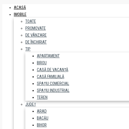
ACASĂ
IMOBILE
TOATE
PROMOVATE
DE VÂNZARE
DE ÎNCHIRIAT
TIP
APARTAMENT
BIROU
CASĂ DE VACANȚĂ
CASĂ FAMILIALĂ
SPAȚIU COMERCIAL
SPAȚIU INDUSTRIAL
TEREN
JUDEȚ
ARAD
BACĂU
BIHOR