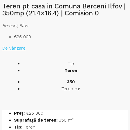
Teren pt casa in Comuna Berceni Ilfov |
350mp (21.4×16.4) | Comision 0
Berceni, Ilfov
€25 000
De vânzare
Tip
Teren
350
Teren m²
Preț:
€25 000
Suprafață de teren:
350 m²
Tip:
Teren