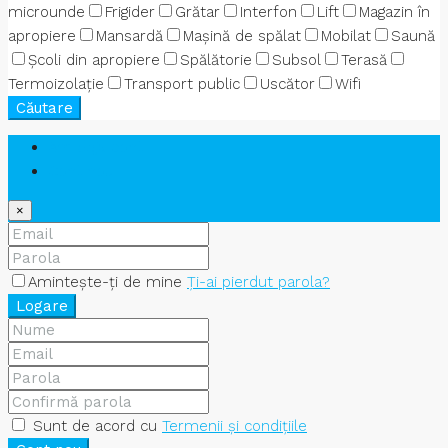
microunde
Frigider
Grătar
Interfon
Lift
Magazin în
apropiere
Mansardă
Mașină de spălat
Mobilat
Saună
Școli din apropiere
Spălătorie
Subsol
Terasă
Termoizolație
Transport public
Uscător
Wifi
Căutare
Am deja cont
Cont nou
×
Amintește-ți de mine
Ți-ai pierdut parola?
Logare
Sunt de acord cu
Termenii și condițiile