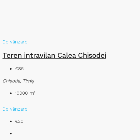
De vânzare
Teren intravilan Calea Chisodei
€85
Chişoda, Timiș
10000
m²
De vânzare
€20