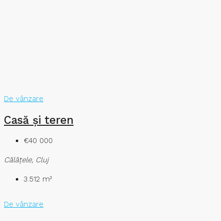
De vânzare
Casă și teren
€40 000
Călăţele, Cluj
3.512
m²
De vânzare