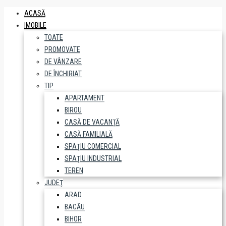
ACASĂ
IMOBILE
TOATE
PROMOVATE
DE VÂNZARE
DE ÎNCHIRIAT
TIP
APARTAMENT
BIROU
CASĂ DE VACANȚĂ
CASĂ FAMILIALĂ
SPAȚIU COMERCIAL
SPAȚIU INDUSTRIAL
TEREN
JUDEȚ
ARAD
BACĂU
BIHOR