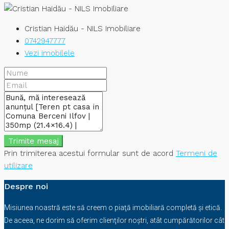
Cristian Haidău - NILS Imobiliare
0742947777
Vezi imobilele
Trimite mesaj
Prin trimiterea acestui formular sunt de acord
Termeni de
utilizare
Despre noi
Misiunea noastră este să creem o piaţă imobiliară completă şi etică.
De aceea, ne dorim să oferim clienţilor noştri, atât cumpărătorilor cât