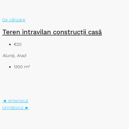
De vânzare
Teren intravilan construcții casă
€20
Aluniş, Arad
1300
m²
◄ Anteriorul
Următorul ►