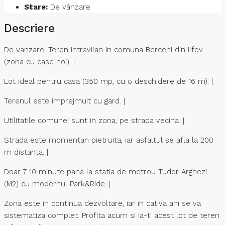
Stare:
De vânzare
Descriere
De vanzare: Teren intravilan in comuna Berceni din Ilfov
(zona cu case noi). |
​Lot ideal pentru casa (350 mp, cu o deschidere de 16 m). |
Terenul este imprejmuit cu gard. |
​Utilitatile comunei sunt in zona, pe strada vecina. |
​Strada este momentan pietruita, iar asfaltul se afla la 200
m distanta. |
​Doar 7-10 minute pana la statia de metrou Tudor Arghezi
(M2) cu modernul Park&Ride. |
​Zona este in continua dezvoltare, iar in cativa ani se va
sistematiza complet. Profita acum si ia-ti acest lot de teren