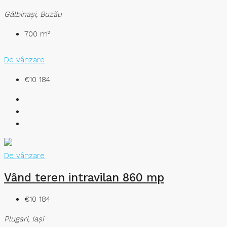
Gălbinaşi, Buzău
700
m²
De vânzare
€10 184
De vânzare
Vând teren intravilan 860 mp
€10 184
Plugari, Iași