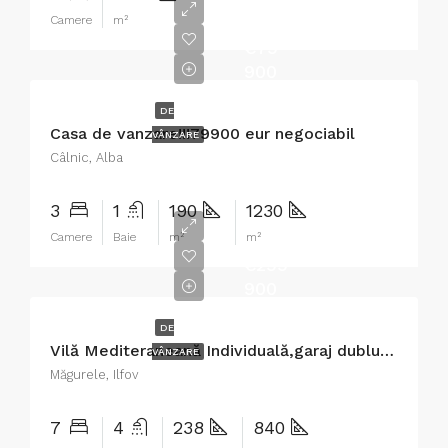
Camere
m²
€79
900
DE
Casa de vanzare!!!79900 eur negociabil
VÂNZARE
Câlnic, Alba
3
1
190
1230
Camere
Baie
m²
m²
€299
900
DE
Vilă Mediteraneană Individuală,garaj dublu,casă oaspeți!
VÂNZARE
Măgurele, Ilfov
7
4
238
840