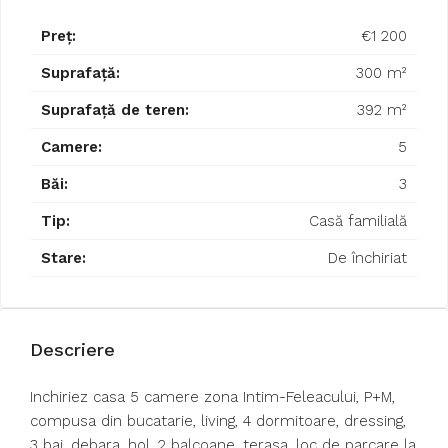
Preț:
€1 200
Suprafață:
300 m²
Suprafață de teren:
392 m²
Camere:
5
Băi:
3
Tip:
Casă familială
Stare:
De închiriat
Descriere
Inchiriez casa 5 camere zona Intim-Feleacului, P+M,
compusa din bucatarie, living, 4 dormitoare, dressing,
3 bai, debara, hol, 2 balcoane, terasa, loc de parcare la