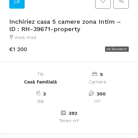
Inchiriez casa 5 camere zona Intim –
ID : RH-39671-property
Arad, Arad
€1 200
DE ÎNCHIRIAT
Tip
5
Casă familială
Camere
3
300
Băi
m²
392
Teren m²