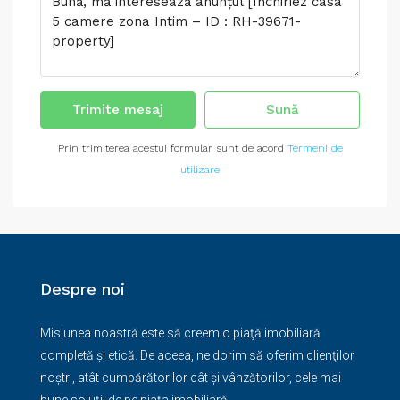
Trimite mesaj
Sună
Prin trimiterea acestui formular sunt de acord
Termeni de
utilizare
Despre noi
Misiunea noastră este să creem o piaţă imobiliară
completă şi etică. De aceea, ne dorim să oferim clienţilor
noştri, atât cumpărătorilor cât şi vânzătorilor, cele mai