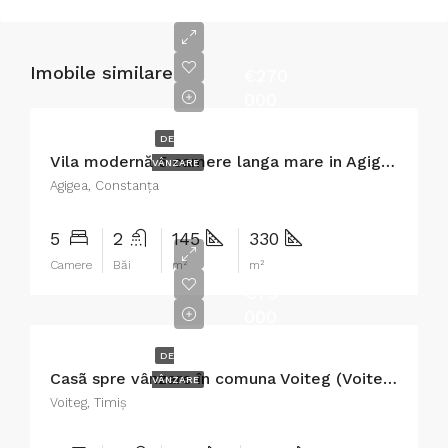
Imobile similare
€270
000
DE
Vila modernă 5 camere langa mare in Agigea cartier nou – finisata si utilata
VÂNZARE
Agigea, Constanța
5
2
145
330
Camere
Băi
m²
m²
€75
000
DE
Casã spre vânzare în comuna Voiteg (Voiteni)jud.Timiș
VÂNZARE
Voiteg, Timiș