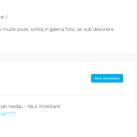
e! /
ai multe poze, schita in galeria foto, iar sub descriere
Vezi imobilele
tian Haidău - NILS Imobiliare
947777