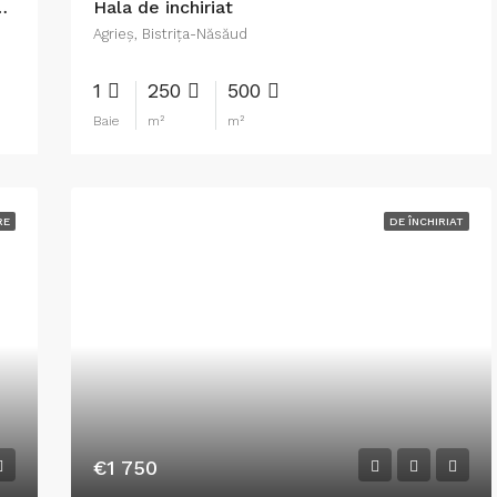
l construcţii cu teren de 2.300 mp.
Hala de inchiriat
Agrieş, Bistrița-Năsăud
1
250
500
Baie
m²
m²
RE
DE ÎNCHIRIAT
€1 750