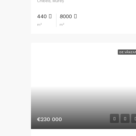
Chibed, Mureș
440
8000
m²
m²
DE VÂNZA
€230 000