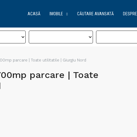
ACASĂ
IMOBILE
CĂUTARE AVANSATĂ
DESPRE
mp parcare | Toate utilitatile | Giurgiu Nord
00mp parcare | Toate
d