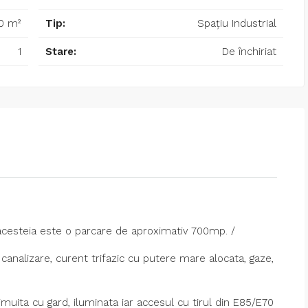
0 m²
Tip:
Spațiu Industrial
1
Stare:
De închiriat
acesteia este o parcare de aproximativ 700mp. /
, canalizare, curent trifazic cu putere mare alocata, gaze,
muita cu gard, iluminata iar accesul cu tirul din E85/E70