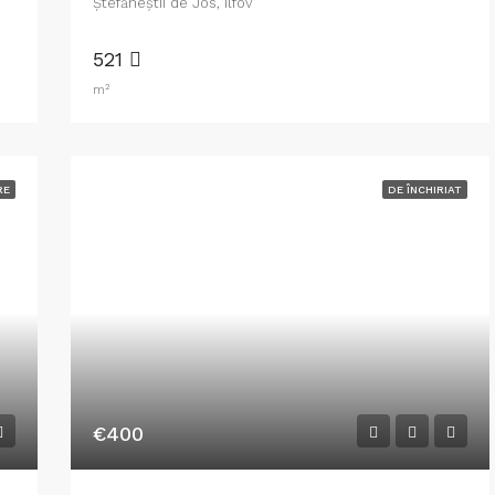
Ştefăneştii de Jos, Ilfov
521
m²
RE
DE ÎNCHIRIAT
€400