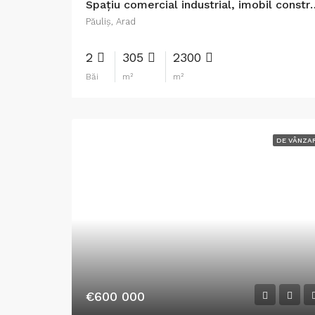
Spaţiu comercial industrial, imobi
Păuliş, Arad
2
305
2300
Băi
m²
m²
DE VÂNZA
€600 000