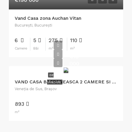
Vand Casa zona Auchan Vitan
București, București
6
5
275
110
Camere
Băi
m²
m²
€18
000
DE
VAND CASA BATRANEASCA 2 CAMERE SI O BUCATARIE.
VÂNZARE
Veneţia de Sus, Brașov
893
m²