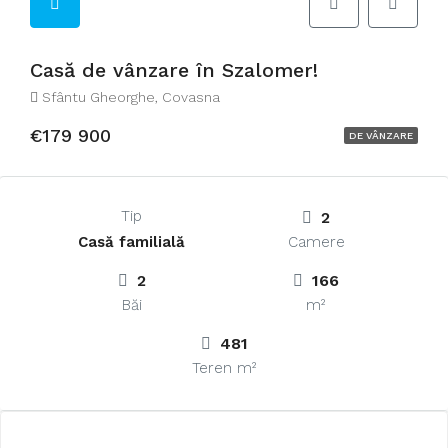
Casă de vânzare în Szalomer!
Sfântu Gheorghe, Covasna
€179 900
DE VÂNZARE
Tip
2
Casă familială
Camere
2
166
Băi
m²
481
Teren m²