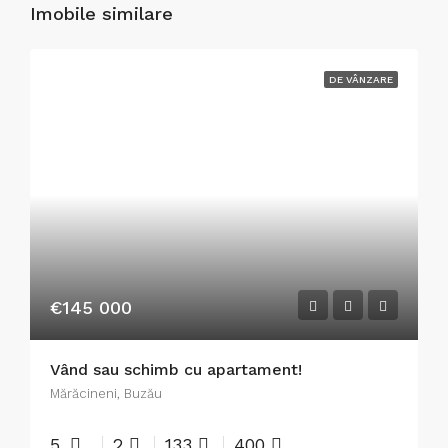
Imobile similare
DE VÂNZARE
€145 000
Vând sau schimb cu apartament!
Mărăcineni, Buzău
5
2
133
400