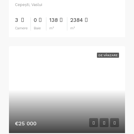
Cepeşti, Vaslui
3
0
138
2384
Camere
Baie
m²
m²
DE VÂNZARE
€25 000