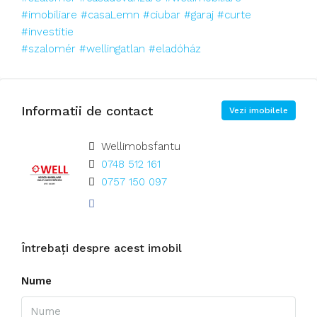
#imobiliare
#casaLemn
#ciubar
#garaj
#curte
#investitie
#szalomér
#wellingatlan
#eladóház
Informatii de contact
Vezi imobilele
Wellimobsfantu
0748 512 161
0757 150 097
Întrebați despre acest imobil
Nume