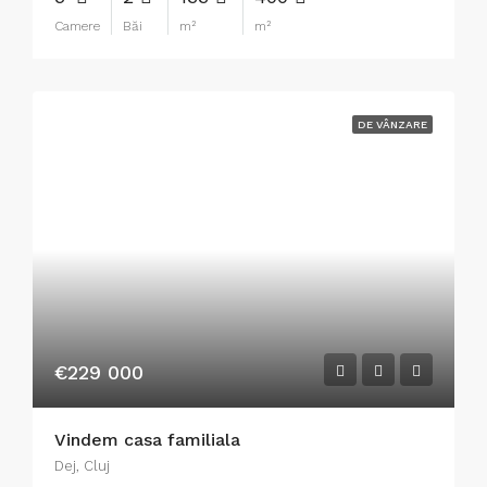
Camere
Băi
m²
m²
DE VÂNZARE
€229 000
Vindem casa familiala
Dej, Cluj