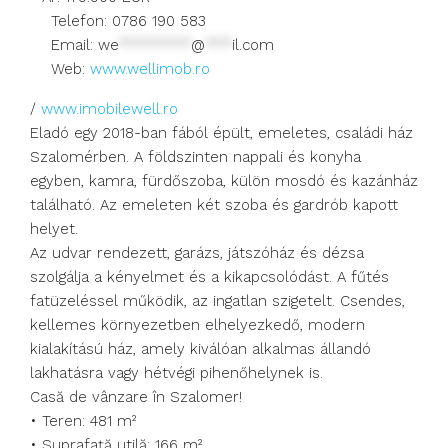
Telefon: 0786 190 583
Email:
we
********
@
***
il.com
Web:
www.wellimob.ro
/
www.imobilewell.ro
Eladó egy 2018-ban fából épült, emeletes, családi ház
Szalomérben. A földszinten nappali és konyha
egyben, kamra, fürdőszoba, külön mosdó és kazánház
található. Az emeleten két szoba és gardrób kapott
helyet.
Az udvar rendezett, garázs, játszóház és dézsa
szolgálja a kényelmet és a kikapcsolódást. A fűtés
fatüzeléssel működik, az ingatlan szigetelt. Csendes,
kellemes környezetben elhelyezkedő, modern
kialakítású ház, amely kiválóan alkalmas állandó
lakhatásra vagy hétvégi pihenőhelynek is.
Casă de vânzare în Szalomer!
• Teren: 481 m²
• Suprafață utilă: 166 m²