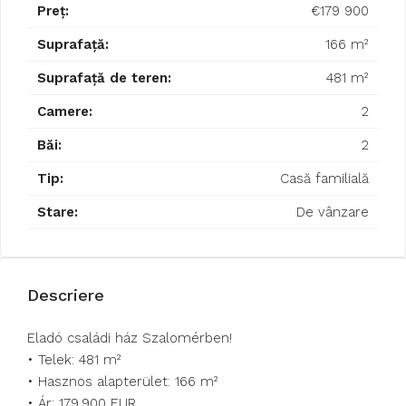
Preț:
€179 900
Suprafață:
166 m²
Suprafață de teren:
481 m²
Camere:
2
Băi:
2
Tip:
Casă familială
Stare:
De vânzare
Descriere
Eladó családi ház Szalomérben!
• Telek: 481 m²
• Hasznos alapterület: 166 m²
• Ár: 179.900 EUR