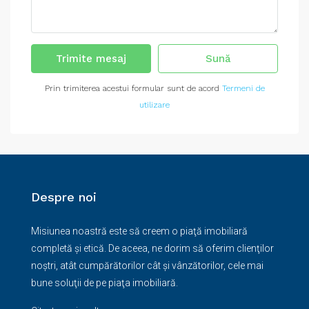
Trimite mesaj
Sună
Prin trimiterea acestui formular sunt de acord
Termeni de
utilizare
Despre noi
Misiunea noastră este să creem o piaţă imobiliară
completă şi etică. De aceea, ne dorim să oferim clienţilor
noştri, atât cumpărătorilor cât şi vânzătorilor, cele mai
bune soluţii de pe piaţa imobiliară.