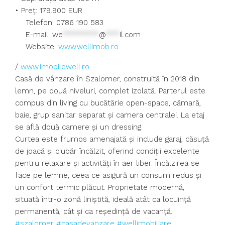
• Preț: 179.900 EUR
Telefon: 0786 190 583
E-mail:
we
********
@
***
il.com
Website:
www.wellimob.ro
/
www.imobilewell.ro
Casă de vânzare în Szalomer, construită în 2018 din
lemn, pe două niveluri, complet izolată. Parterul este
compus din living cu bucătărie open-space, cămară,
baie, grup sanitar separat și camera centralei. La etaj
se află două camere și un dressing.
Curtea este frumos amenajată și include garaj, căsuță
de joacă și ciubăr încălzit, oferind condiții excelente
pentru relaxare și activități în aer liber. Încălzirea se
face pe lemne, ceea ce asigură un consum redus și
un confort termic plăcut. Proprietate modernă,
situată într-o zonă liniștită, ideală atât ca locuință
permanentă, cât și ca reședință de vacanță.
#szalomer
#casadevanzare
#wellimobiliare