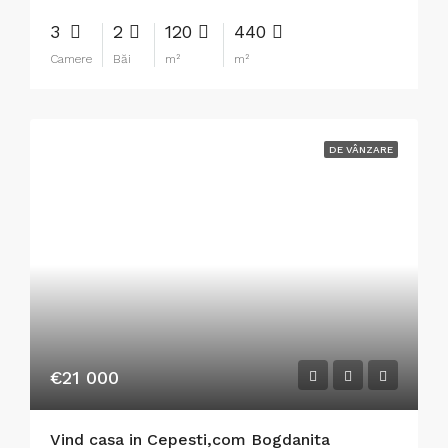
3
2
120
440
Camere
Băi
m²
m²
DE VÂNZARE
€21 000
Vind casa in Cepesti,com Bogdanita