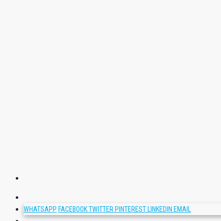
WHATSAPP
FACEBOOK
TWITTER
PINTEREST
LINKEDIN
EMAIL