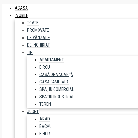
ACASĂ
IMOBILE
TOATE
PROMOVATE
DE VÂNZARE
DE ÎNCHIRIAT
TIP
APARTAMENT
BIROU
CASĂ DE VACANȚĂ
CASĂ FAMILIALĂ
SPAȚIU COMERCIAL
SPAȚIU INDUSTRIAL
TEREN
JUDEȚ
ARAD
BACĂU
BIHOR