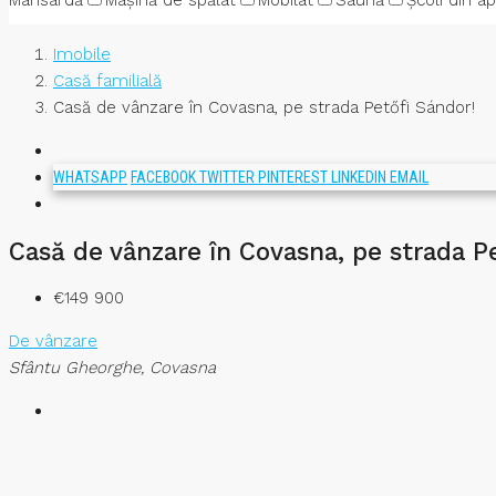
Mansardă
Mașină de spălat
Mobilat
Saună
Școli din a
Imobile
Casă familială
Casă de vânzare în Covasna, pe strada Petőfi Sándor!
WHATSAPP
FACEBOOK
TWITTER
PINTEREST
LINKEDIN
EMAIL
Casă de vânzare în Covasna, pe strada P
€149 900
De vânzare
Sfântu Gheorghe, Covasna