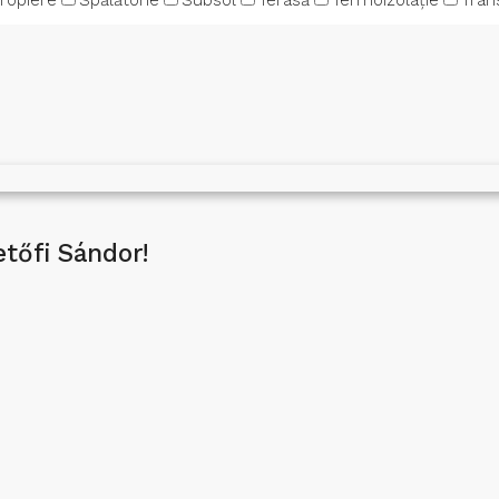
propiere
Spălătorie
Subsol
Terasă
Termoizolație
Tran
etőfi Sándor!