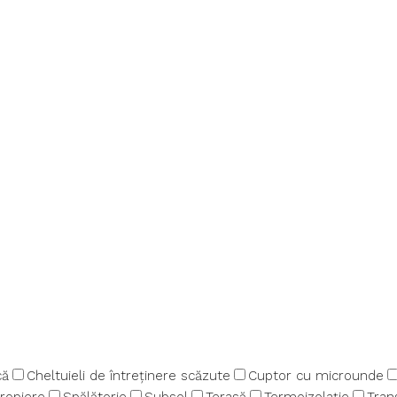
că
Cheltuieli de întreținere scăzute
Cuptor cu microunde