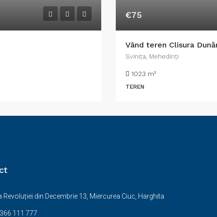
€75
Vând teren Clisura Dunăr
Sviniţa, Mehedinți
1023
m²
TEREN
ct
 Revoluției din Decembrie 13, Miercurea Ciuc, Harghita
0366 111 777