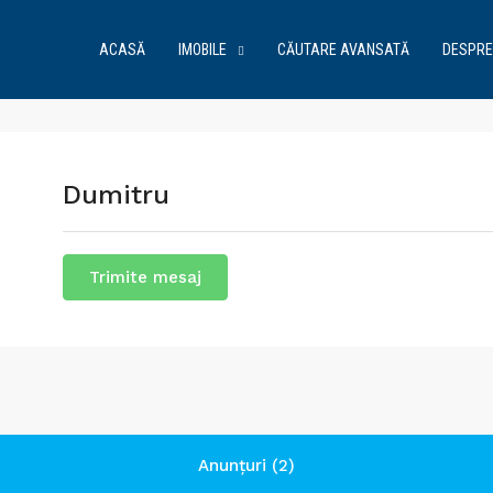
ACASĂ
IMOBILE
CĂUTARE AVANSATĂ
DESPRE
Dumitru
Trimite mesaj
Anunțuri (2)