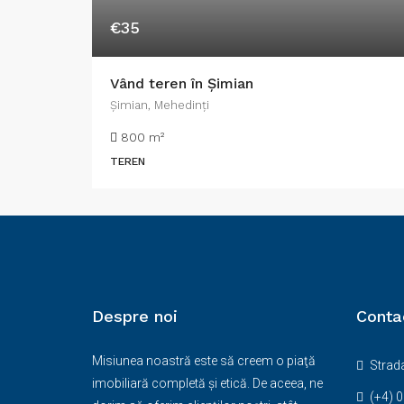
€35
Vând teren în Șimian
Şimian, Mehedinți
800
m²
TEREN
Despre noi
Conta
Misiunea noastră este să creem o piaţă
Strada
imobiliară completă şi etică. De aceea, ne
(+4) 